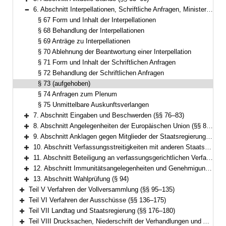
Bereich erweitern
6. Abschnitt Interpellationen, Schriftliche Anfragen, Ministerin- oder Ministerbefragung, Anfragen zum Plenum sowie Unmittelbare Auskunftsverlangen (§§ 67–75)
Bereich reduzieren
§ 67 Form und Inhalt der Interpellationen
§ 68 Behandlung der Interpellationen
§ 69 Anträge zu Interpellationen
§ 70 Ablehnung der Beantwortung einer Interpellation
§ 71 Form und Inhalt der Schriftlichen Anfragen
§ 72 Behandlung der Schriftlichen Anfragen
§ 73 (aufgehoben)
§ 74 Anfragen zum Plenum
§ 75 Unmittelbare Auskunftsverlangen
7. Abschnitt Eingaben und Beschwerden (§§ 76–83)
Bereich erweitern
8. Abschnitt Angelegenheiten der Europäischen Union (§§ 83a–83d)
Bereich erweitern
9. Abschnitt Anklagen gegen Mitglieder der Staatsregierung oder des Landtags (§§ 84–86)
Bereich erweitern
10. Abschnitt Verfassungsstreitigkeiten mit anderen Staatsorganen, abstrakte Normenkontrolle (Art. 93 Abs. 1 Nr. 2a GG) und Kompetenzfreigabeverfahren (Art. 93 Abs. 2 GG) (§§ 87–89)
Bereich erweitern
11. Abschnitt Beteiligung an verfassungsgerichtlichen Verfahren (§§ 90–91)
Bereich erweitern
12. Abschnitt Immunitätsangelegenheiten und Genehmigung zur Zeugenvernehnung (§§ 92–93a)
Bereich erweitern
13. Abschnitt Wahlprüfung (§ 94)
Bereich erweitern
Teil V Verfahren der Vollversammlung (§§ 95–135)
Bereich erweitern
Teil VI Verfahren der Ausschüsse (§§ 136–175)
Bereich erweitern
Teil VII Landtag und Staatsregierung (§§ 176–180)
Bereich erweitern
Teil VIII Drucksachen, Niederschrift der Verhandlungen und Ausfertigung der Beschlüsse (§§ 181–187)