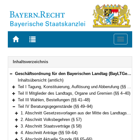
Zur
Zur
Toggle
Startseite
Trefferliste
navigati
von
der
BAYERN.RECHT
letzten
Navigation
Inhaltsverzeichnis
Suche
Geschäftsordnung für den Bayerischen Landtag (BayLTGeschO) in der Fassung der Bekanntmachung vom 14. August 2009 (GVBl. S. 420) BayRS 1100-3-I (§§ 1–195)
Bereich reduzieren
Inhaltsübersicht (amtlich)
Teil I Tagung, Konstituierung, Auflösung und Abberufung (§§ 1–3)
Bereich erweitern
Teil II Mitglieder des Landtags, Organe und Gremien (§§ 4–40)
Bereich erweitern
Teil III Wahlen, Bestellungen (§§ 41–48)
Bereich erweitern
Teil IV Beratungsgegenstände (§§ 49–94)
Bereich reduzieren
1. Abschnitt Gesetzesvorlagen aus der Mitte des Landtags und der Staatsregierung (§§ 49–56)
Bereich erweitern
2. Abschnitt Volksbegehren (§ 57)
Bereich erweitern
3. Abschnitt Staatsverträge (§ 58)
Bereich erweitern
4. Abschnitt Anträge (§§ 59–64)
Bereich erweitern
5. Abschnitt Aktuelle Stunde (§§ 65–66)