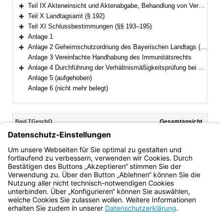
Bereich erweitern
Teil IX Akteneinsicht und Aktenabgabe, Behandlung von Verschlusssachen (§§ 188–191)
Bereich erweitern
Teil X Landtagsamt (§ 192)
Bereich erweitern
Teil XI Schlussbestimmungen (§§ 193–195)
Bereich erweitern
Anlage 1
Bereich erweitern
Anlage 2 Geheimschutzordnung des Bayerischen Landtags (GeheimSchO)
Bereich erweitern
Anlage 3 Vereinfachte Handhabung des Immunitätsrechts
Anlage 4 Durchführung der Verhältnismäßigkeitsprüfung bei berufsreglementierenden Regelungen im Anwendungsbereich der Richtlinie 2005/36/EG
Bereich erweitern
Anlage 5 (aufgehoben)
Anlage 6 (nicht mehr belegt)
Inhalt
BayLTGeschO
Gesamtansicht
Text gilt ab: 28.11.2024
Download
Drucken
Vorheriges
Nächste
Fassung: 14.08.2009
Dokument
Dokume
§ 73
(aufgehoben)
Bayern.de
BayernPortal
Datenschutz