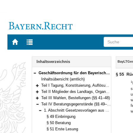
Zur
Zur
Startseite
Trefferliste
von
der
Navigation
BAYERN.RECHT
letzten
Inhalt
Inhaltsverzeichnis
BayLTGe
Suche
Geschäftsordnung für den Bayerischen Landtag (BayLTGeschO) in der Fassung der Bekanntmachung vom 14. August 2009 (GVBl. S. 420) BayRS 1100-3-I (§§ 1–195)
§ 55
Rü
Bereich reduzieren
Inhaltsübersicht (amtlich)
1
Teil I Tagung, Konstituierung, Auflösung und Abberufung (§§ 1–3)
s
Bereich erweitern
Teil II Mitglieder des Landtags, Organe und Gremien (§§ 4–40)
u
Bereich erweitern
Teil III Wahlen, Bestellungen (§§ 41–48)
w
Bereich erweitern
Teil IV Beratungsgegenstände (§§ 49–94)
f
Bereich reduzieren
1. Abschnitt Gesetzesvorlagen aus der Mitte des Landtags und der Staatsregierung (§§ 49–56)
w
Bereich reduzieren
§ 49 Einbringung
§ 50 Beratung
§ 51 Erste Lesung