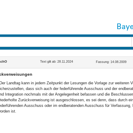
schO
Text gilt ab: 28.11.2024
Fassung: 14.08.2009
ckverweisungen
Der Landtag kann in jedem Zeitpunkt der Lesungen die Vorlage zur weiteren
icherzustellen, dass sich auch der federführende Ausschuss und der endber
nd Integration nochmals mit der Angelegenheit befassen und die Beschlussem
iederholte Zurückverweisung ist ausgeschlossen, es sei denn, dass durch ei
ederführenden Ausschuss oder im endberatenden Ausschuss für Verfassung, Re
orden ist.