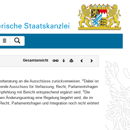
Suche ausführen
Suche zurücksetzen
Download
Drucken
Vorheriges
Nächstes
Gesamtansicht
Dokument
Dokument
2
 Vorberatung an die Ausschüsse zurückverweisen.
Dabei ist
atende Ausschuss für Verfassung, Recht, Parlamentsfragen
3
pfehlung mit Bericht entsprechend ergänzt wird.
Die
nen Änderungsantrag eine Regelung begehrt wird, die im
cht, Parlamentsfragen und Integration noch nicht erörtert