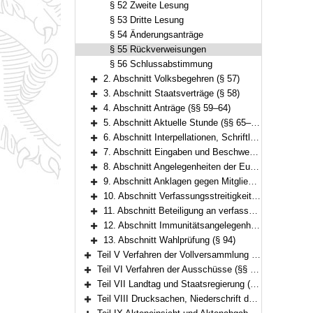
§ 52 Zweite Lesung
§ 53 Dritte Lesung
§ 54 Änderungsanträge
§ 55 Rückverweisungen
§ 56 Schlussabstimmung
2. Abschnitt Volksbegehren (§ 57)
Bereich erweitern
3. Abschnitt Staatsverträge (§ 58)
Bereich erweitern
4. Abschnitt Anträge (§§ 59–64)
Bereich erweitern
5. Abschnitt Aktuelle Stunde (§§ 65–66)
Bereich erweitern
6. Abschnitt Interpellationen, Schriftliche Anfragen, Ministerin- oder Ministerbefragung, Anfragen zum Plenum sowie Unmittelbare Auskunftsverlangen (§§ 67–75)
Bereich erweitern
7. Abschnitt Eingaben und Beschwerden (§§ 76–83)
Bereich erweitern
8. Abschnitt Angelegenheiten der Europäischen Union (§§ 83a–83d)
Bereich erweitern
9. Abschnitt Anklagen gegen Mitglieder der Staatsregierung oder des Landtags (§§ 84–86)
Bereich erweitern
10. Abschnitt Verfassungsstreitigkeiten mit anderen Staatsorganen, abstrakte Normenkontrolle (Art. 93 Abs. 1 Nr. 2a GG) und Kompetenzfreigabeverfahren (Art. 93 Abs. 2 GG) (§§ 87–89)
Bereich erweitern
11. Abschnitt Beteiligung an verfassungsgerichtlichen Verfahren (§§ 90–91)
Bereich erweitern
12. Abschnitt Immunitätsangelegenheiten und Genehmigung zur Zeugenvernehnung (§§ 92–93a)
Bereich erweitern
13. Abschnitt Wahlprüfung (§ 94)
Bereich erweitern
Teil V Verfahren der Vollversammlung (§§ 95–135)
Bereich erweitern
Teil VI Verfahren der Ausschüsse (§§ 136–175)
Bereich erweitern
Teil VII Landtag und Staatsregierung (§§ 176–180)
Bereich erweitern
Teil VIII Drucksachen, Niederschrift der Verhandlungen und Ausfertigung der Beschlüsse (§§ 181–187)
Bereich erweitern