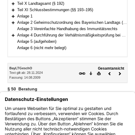
Bereich erweitern
Teil X Landtagsamt (§ 192)
Bereich erweitern
Teil XI Schlussbestimmungen (§§ 193–195)
Bereich erweitern
Anlage 1
Bereich erweitern
Anlage 2 Geheimschutzordnung des Bayerischen Landtags (GeheimSchO)
Bereich erweitern
Anlage 3 Vereinfachte Handhabung des Immunitätsrechts
Anlage 4 Durchführung der Verhältnismäßigkeitsprüfung bei berufsreglementierenden Regelungen im Anwendungsbereich der Richtlinie 2005/36/EG
Bereich erweitern
Anlage 5 (aufgehoben)
Anlage 6 (nicht mehr belegt)
Inhalt
BayLTGeschO
Gesamtansicht
Text gilt ab: 28.11.2024
Download
Drucken
Vorheriges
Nächste
Fassung: 14.08.2009
Dokument
Dokume
§ 50
Beratung
1
Gesetzesvorlagen werden in zwei Lesungen beraten, wenn
2
nicht eine Dritte Lesung beantragt wird.
Antragsberechtigt
sind der Ältestenrat, eine Fraktion oder 20 Mitglieder des
Landtags.
Bayern.de