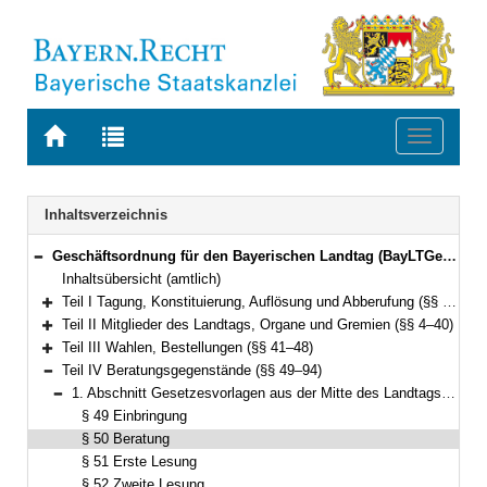
Zur
Zur
Toggle
Startseite
Trefferliste
navigati
von
der
BAYERN.RECHT
letzten
Navigation
Inhaltsverzeichnis
Suche
Geschäftsordnung für den Bayerischen Landtag (BayLTGeschO) in der Fassung der Bekanntmachung vom 14. August 2009 (GVBl. S. 420) BayRS 1100-3-I (§§ 1–195)
Bereich reduzieren
Inhaltsübersicht (amtlich)
Teil I Tagung, Konstituierung, Auflösung und Abberufung (§§ 1–3)
Bereich erweitern
Teil II Mitglieder des Landtags, Organe und Gremien (§§ 4–40)
Bereich erweitern
Teil III Wahlen, Bestellungen (§§ 41–48)
Bereich erweitern
Teil IV Beratungsgegenstände (§§ 49–94)
Bereich reduzieren
1. Abschnitt Gesetzesvorlagen aus der Mitte des Landtags und der Staatsregierung (§§ 49–56)
Bereich reduzieren
§ 49 Einbringung
§ 50 Beratung
§ 51 Erste Lesung
§ 52 Zweite Lesung