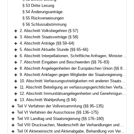
§ 53 Dritte Lesung
§ 54 Änderungsanträge
§ 55 Rückverweisungen
§ 56 Schlussabstimmung
2. Abschnitt Volksbegehren (§ 57)
Bereich erweitern
3. Abschnitt Staatsverträge (§ 58)
Bereich erweitern
4. Abschnitt Anträge (§§ 59–64)
Bereich erweitern
5. Abschnitt Aktuelle Stunde (§§ 65–66)
Bereich erweitern
6. Abschnitt Interpellationen, Schriftliche Anfragen, Ministerin- oder Ministerbefragung, Anfragen zum Plenum sowie Unmittelbare Auskunftsverlangen (§§ 67–75)
Bereich erweitern
7. Abschnitt Eingaben und Beschwerden (§§ 76–83)
Bereich erweitern
8. Abschnitt Angelegenheiten der Europäischen Union (§§ 83a–83d)
Bereich erweitern
9. Abschnitt Anklagen gegen Mitglieder der Staatsregierung oder des Landtags (§§ 84–86)
Bereich erweitern
10. Abschnitt Verfassungsstreitigkeiten mit anderen Staatsorganen, abstrakte Normenkontrolle (Art. 93 Abs. 1 Nr. 2a GG) und Kompetenzfreigabeverfahren (Art. 93 Abs. 2 GG) (§§ 87–89)
Bereich erweitern
11. Abschnitt Beteiligung an verfassungsgerichtlichen Verfahren (§§ 90–91)
Bereich erweitern
12. Abschnitt Immunitätsangelegenheiten und Genehmigung zur Zeugenvernehnung (§§ 92–93a)
Bereich erweitern
13. Abschnitt Wahlprüfung (§ 94)
Bereich erweitern
Teil V Verfahren der Vollversammlung (§§ 95–135)
Bereich erweitern
Teil VI Verfahren der Ausschüsse (§§ 136–175)
Bereich erweitern
Teil VII Landtag und Staatsregierung (§§ 176–180)
Bereich erweitern
Teil VIII Drucksachen, Niederschrift der Verhandlungen und Ausfertigung der Beschlüsse (§§ 181–187)
Bereich erweitern
Teil IX Akteneinsicht und Aktenabgabe, Behandlung von Verschlusssachen (§§ 188–191)