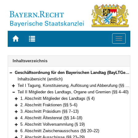
Zur
Zur
Toggle
Startseite
Trefferliste
navigati
von
der
BAYERN.RECHT
letzten
Navigation
Inhaltsverzeichnis
Suche
Geschäftsordnung für den Bayerischen Landtag (BayLTGeschO) in der Fassung der Bekanntmachung vom 14. August 2009 (GVBl. S. 420) BayRS 1100-3-I (§§ 1–195)
Bereich reduzieren
Inhaltsübersicht (amtlich)
Teil I Tagung, Konstituierung, Auflösung und Abberufung (§§ 1–3)
Bereich erweitern
Teil II Mitglieder des Landtags, Organe und Gremien (§§ 4–40)
Bereich reduzieren
1. Abschnitt Mitglieder des Landtags (§ 4)
Bereich erweitern
2. Abschnitt Fraktionen (§§ 5–6)
Bereich erweitern
3. Abschnitt Präsidium (§§ 7–13)
Bereich erweitern
4. Abschnitt Ältestenrat (§§ 14–18)
Bereich erweitern
5. Abschnitt Vollversammlung (§ 19)
Bereich erweitern
6. Abschnitt Zwischenausschuss (§§ 20–22)
Bereich erweitern
7. Abschnitt Ausschüsse (§§ 23–29)