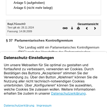
Bereich erweitern
Anlage 5 (aufgehoben)
Anlage 6 (nicht mehr belegt)
Inhalt
BayLTGeschO
Gesamtansicht
Text gilt ab: 28.11.2024
Download
Drucken
Vorheriges
Nächste
Fassung: 14.08.2009
Dokument
Dokume
§ 37
Parlamentarisches Kontrollgremium
1
Der Landtag wählt ein Parlamentarisches Kontrollgremium
(PKG) nach den Vorschriften des Parlamentarischen
2
Kontrollgremium-Gesetzes (PKGG).
Die Bestimmungen
über die Ausschüsse gelten entsprechend, so weit im
Gesetz und in der Geschäftsordnung des PKG nichts
anderes geregelt ist.
Bayern.de
BayernPortal
Datenschutz
Impressum