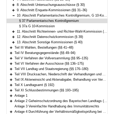
Bereich erweitern
8. Abschnitt Untersuchungsausschüsse (§ 30)
Bereich erweitern
9. Abschnitt Enquete-Kommissionen (§§ 31–36)
Bereich erweitern
10. Abschnitt Parlamentarisches Kontrollgremium, G 10-Kommission (§§ 37–37a)
Bereich reduzieren
§ 37 Parlamentarisches Kontrollgremium
§ 37a G 10-Kommission
11. Abschnitt Richterinnen- und Richter-Wahl-Kommission (§ 38)
Bereich erweitern
12. Abschnitt Datenschutzkommission (§ 39)
Bereich erweitern
13. Abschnitt Sonstige Kommissionen (§ 40)
Bereich erweitern
Teil III Wahlen, Bestellungen (§§ 41–48)
Bereich erweitern
Teil IV Beratungsgegenstände (§§ 49–94)
Bereich erweitern
Teil V Verfahren der Vollversammlung (§§ 95–135)
Bereich erweitern
Teil VI Verfahren der Ausschüsse (§§ 136–175)
Bereich erweitern
Teil VII Landtag und Staatsregierung (§§ 176–180)
Bereich erweitern
Teil VIII Drucksachen, Niederschrift der Verhandlungen und Ausfertigung der Beschlüsse (§§ 181–187)
Bereich erweitern
Teil IX Akteneinsicht und Aktenabgabe, Behandlung von Verschlusssachen (§§ 188–191)
Bereich erweitern
Teil X Landtagsamt (§ 192)
Bereich erweitern
Teil XI Schlussbestimmungen (§§ 193–195)
Bereich erweitern
Anlage 1
Bereich erweitern
Anlage 2 Geheimschutzordnung des Bayerischen Landtags (GeheimSchO)
Bereich erweitern
Anlage 3 Vereinfachte Handhabung des Immunitätsrechts
Anlage 4 Durchführung der Verhältnismäßigkeitsprüfung bei berufsreglementierenden Regelungen im Anwendungsbereich der Richtlinie 2005/36/EG