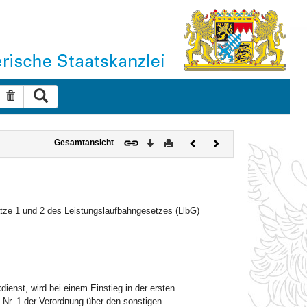
Suche ausführen
Suche zurücksetzen
Download
Drucken
Vorheriges
Nächstes
Gesamtansicht
Dokument
Dokument
ätze 1 und 2 des Leistungslaufbahngesetzes (LlbG)
dienst, wird bei einem Einstieg in der ersten
 Nr. 1 der Verordnung über den sonstigen