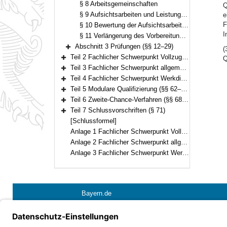
§ 8 Arbeitsgemeinschaften
Q
§ 9 Aufsichtsarbeiten und Leistungsnachweise
e
F
§ 10 Bewertung der Aufsichtsarbeiten und der Leistungsnachweise
I
§ 11 Verlängerung des Vorbereitungsdienstes
Abschnitt 3 Prüfungen (§§ 12–29)
(
Bereich erweitern
Teil 2 Fachlicher Schwerpunkt Vollzugs- und Verwaltungsdienst (§§ 30–46)
Q
Bereich erweitern
Teil 3 Fachlicher Schwerpunkt allgemeiner Vollzugsdienst (§§ 47–54)
Bereich erweitern
Teil 4 Fachlicher Schwerpunkt Werkdienst (§§ 55–61)
Bereich erweitern
Teil 5 Modulare Qualifizierung (§§ 62–67)
Bereich erweitern
Teil 6 Zweite-Chance-Verfahren (§§ 68–70)
Bereich erweitern
Teil 7 Schlussvorschriften (§ 71)
Bereich erweitern
[Schlussformel]
Anlage 1 Fachlicher Schwerpunkt Vollzugs- und Verwaltungsdienst mit Einstieg in der zweiten Qualifikationsebene
Anlage 2 Fachlicher Schwerpunkt allgemeiner Vollzugsdienst mit Einstieg in der zweiten Qualifikationsebene
Anlage 3 Fachlicher Schwerpunkt Werkdienst mit Einstieg in der zweiten Qualifikationsebene
Bayern.de
Barrierefreiheit