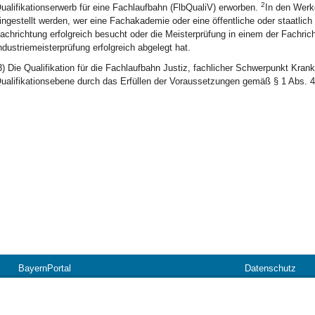
2
ualifikationserwerb für eine Fachlaufbahn (FlbQualiV) erworben.
In den Werkd
ingestellt werden, wer eine Fachakademie oder eine öffentliche oder staatlic
achrichtung erfolgreich besucht oder die Meisterprüfung in einem der Fachri
ndustriemeisterprüfung erfolgreich abgelegt hat.
3) Die Qualifikation für die Fachlaufbahn Justiz, fachlicher Schwerpunkt Krank
ualifikationsebene durch das Erfüllen der Voraussetzungen gemäß § 1 Abs. 4
BayernPortal
Datenschutz
Hilfe
Kontakt