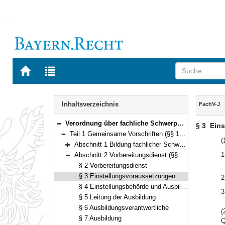
Zur
Zur
Startseite
Trefferliste
von
der
Navigation
BAYERN.RECHT
letzten
Inhalt
Inhaltsverzeichnis
FachV-J
Suche
Verordnung über fachliche Schwerpunkte in der Fachlaufbahn Justiz (Fachverordnung Justiz – FachV-J) Vom 8. September 2014 (GVBl S. 417) BayRS 2038-3-3-16-J (§§ 1–71)
§ 3
Eins
Bereich reduzieren
Teil 1 Gemeinsame Vorschriften (§§ 1–29)
Bereich reduzieren
(
Abschnitt 1 Bildung fachlicher Schwerpunkte (§ 1)
Bereich erweitern
1
Abschnitt 2 Vorbereitungsdienst (§§ 2–11)
Bereich reduzieren
§ 2 Vorbereitungsdienst
§ 3 Einstellungsvoraussetzungen
2
§ 4 Einstellungsbehörde und Ausbildungsstellen
3
§ 5 Leitung der Ausbildung
§ 6 Ausbildungsverantwortliche
(
§ 7 Ausbildung
Q