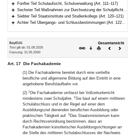
Bereich erweitern
Fünfter Teil Schulaufsicht, Schulverwaltung (Art. 111–117)
Bereich erweitern
Sechster Teil Maßnahmen zur Durchsetzung der Schulpflicht, Ordnungswidrigkeiten (Art. 118–119)
Bereich erweitern
Siebter Teil Staatsinstitute und Studienkollegs (Art. 120–121)
Bereich erweitern
Achter Teil Übergangs- und Schlussbestimmungen (Art. 122–125)
Bereich erweitern
Inhalt
BayEUG
Gesamtansicht
Text gilt ab: 01.08.2026
Download
Drucken
Vorheriges
Nächste
Fassung: 31.05.2000
Dokument
Dokume
Art. 17
Die Fachakademie
(1) Die Fachakademie bereitet durch eine vertiefte
berufliche und allgemeine Bildung auf den Eintritt in eine
angehobene Berufslaufbahn vor.
1
(2)
Die Fachakademie umfasst bei Vollzeitunterricht
2
mindestens zwei Schuljahre.
Sie baut auf einem mittleren
Schulabschluss und in der Regel auf einer dem
Ausbildungsziel dienenden beruflichen Ausbildung oder
3
praktischen Tätigkeit auf.
Das Staatsministerium kann
durch Rechtsverordnung bestimmen, dass an
Fachakademien künstlerischer Ausbildungsrichtungen an
die Stelle des mittleren Schulabschlusses der Nachweis