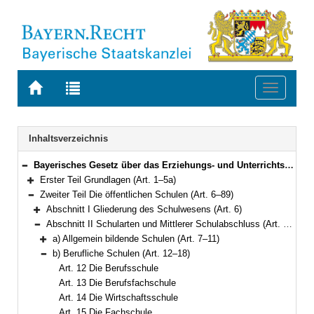
Zur
Zur
Toggle
Startseite
Trefferliste
navigati
von
der
BAYERN.RECHT
letzten
Navigation
Inhaltsverzeichnis
Suche
Bayerisches Gesetz über das Erziehungs- und Unterrichtswesen (BayEUG) in der Fassung der Bekanntmachung vom 31. Mai 2000 (GVBl. S. 414, 632) BayRS 2230-1-1-K (Art. 1–125)
Bereich reduzieren
Erster Teil Grundlagen (Art. 1–5a)
Bereich erweitern
Zweiter Teil Die öffentlichen Schulen (Art. 6–89)
Bereich reduzieren
Abschnitt I Gliederung des Schulwesens (Art. 6)
Bereich erweitern
Abschnitt II Schularten und Mittlerer Schulabschluss (Art. 7–25)
Bereich reduzieren
a) Allgemein bildende Schulen (Art. 7–11)
Bereich erweitern
b) Berufliche Schulen (Art. 12–18)
Bereich reduzieren
Art. 12 Die Berufsschule
Art. 13 Die Berufsfachschule
Art. 14 Die Wirtschaftsschule
Art. 15 Die Fachschule