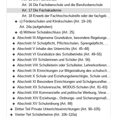
Art. 16 Die Fachoberschule und die Berufsoberschule
Art. 17 Die Fachakademie
Art. 18 Erwerb der Fachhochschulreife oder der fachgebundenen Hochschulreife an beruflichen Schulen
c) Förderschulen und Klinikschulen (Art. 19–24)
Bereich erweitern
Art. 24a (aufgehoben)
d) Mittlerer Schulabschluss (Art. 25)
Bereich erweitern
Abschnitt III Allgemeine Grundsätze, besondere Regelungen für Pflichtschulen (Art. 26–34)
Bereich erweitern
Abschnitt IV Schulpflicht, Pflichtschulen, Sprengelpflicht, Gastschulverhältnisse, Wahl des schulischen Bildungswegs (Art. 35–44)
Bereich erweitern
Abschnitt V Inhalte des Unterrichts (Art. 45–48)
Bereich erweitern
Abschnitt VI Grundsätze des Schulbetriebs (Art. 49–55)
Bereich erweitern
Abschnitt VII Schülerinnen und Schüler (Art. 56)
Bereich erweitern
Abschnitt VIII Schulleiterin oder Schulleiter, Lehrerkonferenz, Lehrkräfte und sonstiges Personal (Art. 57–61)
Bereich erweitern
Abschnitt IX Einrichtungen zur Mitgestaltung des schulischen Lebens (Art. 62–73)
Bereich erweitern
Abschnitt X Schule und Erziehungsberechtigte, Schule und Arbeitgeber (Art. 74–77)
Bereich erweitern
Abschnitt XI Besondere Einrichtungen und Schulgesundheit (Art. 78–80)
Bereich erweitern
Abschnitt XII Schulversuche, MODUS-Schulen (Art. 81–83)
Bereich erweitern
Abschnitt XIII Kommerzielle und politische Werbung, Verarbeitung personenbezogener Daten (Art. 84–85a)
Bereich erweitern
Abschnitt XIV Erziehungs-, Ordnungs- und Sicherungsmaßnahmen (Art. 86–88a)
Bereich erweitern
Abschnitt XV Schulordnung (Art. 89)
Bereich erweitern
Dritter Teil Private Unterrichtseinrichtungen (Art. 90–105)
Bereich erweitern
Vierter Teil Schülerheime (Art. 106–110a)