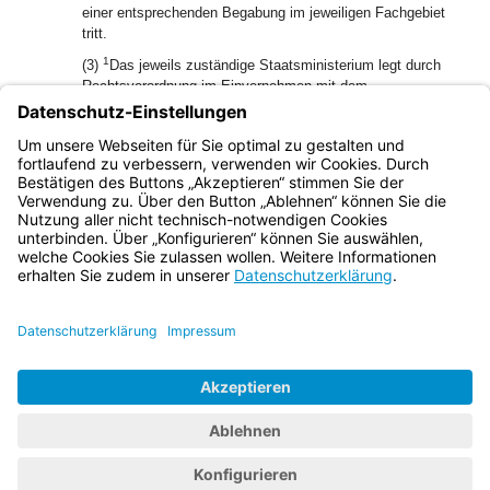
einer entsprechenden Begabung im jeweiligen Fachgebiet
tritt.
1
(3)
Das jeweils zuständige Staatsministerium legt durch
Rechtsverordnung im Einvernehmen mit dem
Staatsministerium die Ausbildungsrichtungen der
Fachakademien fest; es kann die Ausbildungsrichtungen in
2
Fachrichtungen unterteilen.
Eine Fachakademie kann
verschiedene Ausbildungsrichtungen umfassen.
Bayern.de
BayernPortal
Datenschutz
Impressum
Barrierefreiheit
Hilfe
Kontakt
Kontrastwechsel
Schriftgröße