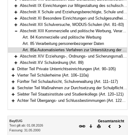
Bereich erweitern
Abschnitt IX Einrichtungen zur Mitgestaltung des schulischen Lebens (Art. 62–73)
Bereich erweitern
Abschnitt X Schule und Erziehungsberechtigte, Schule und Arbeitgeber (Art. 74–77)
Bereich erweitern
Abschnitt XI Besondere Einrichtungen und Schulgesundheit (Art. 78–80)
Bereich erweitern
Abschnitt XII Schulversuche, MODUS-Schulen (Art. 81–83)
Bereich erweitern
Abschnitt XIII Kommerzielle und politische Werbung, Verarbeitung personenbezogener Daten (Art. 84–85a)
Bereich reduzieren
Art. 84 Kommerzielle und politische Werbung
Art. 85 Verarbeitung personenbezogener Daten
Art. 85a Automatisiertes Verfahren zur Unterstützung der Schulen
Abschnitt XIV Erziehungs-, Ordnungs- und Sicherungsmaßnahmen (Art. 86–88a)
Bereich erweitern
Abschnitt XV Schulordnung (Art. 89)
Bereich erweitern
Dritter Teil Private Unterrichtseinrichtungen (Art. 90–105)
Bereich erweitern
Vierter Teil Schülerheime (Art. 106–110a)
Bereich erweitern
Fünfter Teil Schulaufsicht, Schulverwaltung (Art. 111–117)
Bereich erweitern
Sechster Teil Maßnahmen zur Durchsetzung der Schulpflicht, Ordnungswidrigkeiten (Art. 118–119)
Bereich erweitern
Siebter Teil Staatsinstitute und Studienkollegs (Art. 120–121)
Bereich erweitern
Achter Teil Übergangs- und Schlussbestimmungen (Art. 122–125)
Bereich erweitern
Inhalt
BayEUG
Gesamtansicht
Text gilt ab: 01.08.2026
Download
Drucken
Vorheriges
Nächste
Fassung: 31.05.2000
Dokument
Dokume