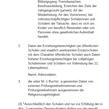
Bildungsgang, Fremdsprachen,
Berufsausbildung, Erreichen des Ziels der
Jahrgangsstufe [ja/nein], Art der
Wiederholung, Art des Vorrückens), bei
vollzeitschulpflichtigen Schülerinnen und
Schülern die Tatsache, dass es sich um
Kinder von beruflich Reisenden oder von
Personen ohne gewöhnlichen Aufenthalt
handelt;
2.
Daten der Erziehungsberechtigten (an öffentlichen
Schulen und staatlich anerkannten Ersatzschulen
mit dem Charakter öffentlicher Schulen auch Daten
früherer Erziehungsberechtigter bei volljährigen
Schülerinnen und Schülern vor Vollendung des 21.
Lebensjahres):
Name, Adressdaten;
3.
die unter Nr. 1 Buchst. a genannten Daten von
externen Prüfungsteilnehmerinnen und
Prüfungsteilnehmern ausgenommen die
Religionszugehörigkeit.
1
(3)
Ausschließlich den Schulen und nur zur Erfüllung der in
Abs. 2 genannten Dienstaufgaben dürfen von der gemäß