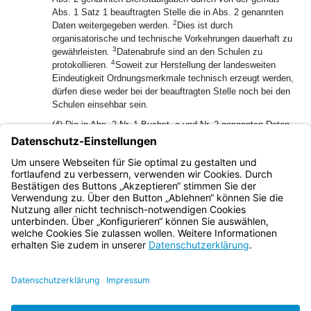
Abs. 1 Satz 1 beauftragten Stelle die in Abs. 2 genannten
2
Daten weitergegeben werden.
Dies ist durch
organisatorische und technische Vorkehrungen dauerhaft zu
3
gewährleisten.
Datenabrufe sind an den Schulen zu
4
protokollieren.
Soweit zur Herstellung der landesweiten
Eindeutigkeit Ordnungsmerkmale technisch erzeugt werden,
dürfen diese weder bei der beauftragten Stelle noch bei den
Schulen einsehbar sein.
(4) Die in Abs. 2 Nr. 1 Buchst. a und Nr. 2 genannten Daten
werden sechs Jahre nach dem Ausscheiden der Schülerin
oder des Schülers aus dem bayerischen Schulsystem
gelöscht; die übrigen in Abs. 2 genannten Daten werden
spätestens ein Jahr nach der Erhebung gelöscht.
Bayern.de
BayernPortal
Datenschutz
Impressum
Barrierefreiheit