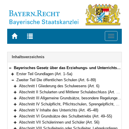
Zur
Zur
Toggle
Startseite
Trefferliste
navigati
von
der
BAYERN.RECHT
letzten
Navigation
Inhaltsverzeichnis
Suche
Bayerisches Gesetz über das Erziehungs- und Unterrichtswesen (BayEUG) in der Fassung der Bekanntmachung vom 31. Mai 2000 (GVBl. S. 414, 632) BayRS 2230-1-1-K (Art. 1–125)
Bereich reduzieren
Erster Teil Grundlagen (Art. 1–5a)
Bereich erweitern
Zweiter Teil Die öffentlichen Schulen (Art. 6–89)
Bereich reduzieren
Abschnitt I Gliederung des Schulwesens (Art. 6)
Bereich erweitern
Abschnitt II Schularten und Mittlerer Schulabschluss (Art. 7–25)
Bereich erweitern
Abschnitt III Allgemeine Grundsätze, besondere Regelungen für Pflichtschulen (Art. 26–34)
Bereich erweitern
Abschnitt IV Schulpflicht, Pflichtschulen, Sprengelpflicht, Gastschulverhältnisse, Wahl des schulischen Bildungswegs (Art. 35–44)
Bereich erweitern
Abschnitt V Inhalte des Unterrichts (Art. 45–48)
Bereich erweitern
Abschnitt VI Grundsätze des Schulbetriebs (Art. 49–55)
Bereich erweitern
Abschnitt VII Schülerinnen und Schüler (Art. 56)
Bereich erweitern
Abschnitt VIII Schulleiterin oder Schulleiter, Lehrerkonferenz, Lehrkräfte und sonstiges Personal (Art. 57–61)