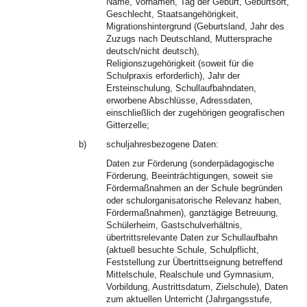
Name, Vornamen, Tag der Geburt, Geburtsort,
Geschlecht, Staatsangehörigkeit,
Migrationshintergrund (Geburtsland, Jahr des
Zuzugs nach Deutschland, Muttersprache
deutsch/nicht deutsch),
Religionszugehörigkeit (soweit für die
Schulpraxis erforderlich), Jahr der
Ersteinschulung, Schullaufbahndaten,
erworbene Abschlüsse, Adressdaten,
einschließlich der zugehörigen geografischen
Gitterzelle;
b)
schuljahresbezogene Daten:
Daten zur Förderung (sonderpädagogische
Förderung, Beeinträchtigungen, soweit sie
Fördermaßnahmen an der Schule begründen
oder schulorganisatorische Relevanz haben,
Fördermaßnahmen), ganztägige Betreuung,
Schülerheim, Gastschulverhältnis,
übertrittsrelevante Daten zur Schullaufbahn
(aktuell besuchte Schule, Schulpflicht,
Feststellung zur Übertrittseignung betreffend
Mittelschule, Realschule und Gymnasium,
Vorbildung, Austrittsdatum, Zielschule), Daten
zum aktuellen Unterricht (Jahrgangsstufe,