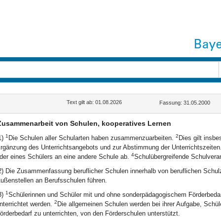
Text gilt ab: 01.08.2026
Fassung: 31.05.2000
Zusammenarbeit von Schulen, kooperatives Lernen
1
2
1)
Die Schulen aller Schularten haben zusammenzuarbeiten.
Dies gilt insb
rgänzung des Unterrichtsangebots und zur Abstimmung der Unterrichtszeiten
4
der eines Schülers an eine andere Schule ab.
Schulübergreifende Schulvera
2) Die Zusammenfassung beruflicher Schulen innerhalb von beruflichen Schul
ußenstellen an Berufsschulen führen.
1
3)
Schülerinnen und Schüler mit und ohne sonderpädagogischem Förderbedar
2
nterrichtet werden.
Die allgemeinen Schulen werden bei ihrer Aufgabe, Schü
örderbedarf zu unterrichten, von den Förderschulen unterstützt.