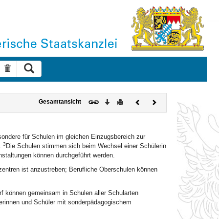
Suche ausführen
Suche zurücksetzen
Download
Drucken
Vorheriges
Nächstes
Gesamtansicht
Dokument
Dokument
esondere für Schulen im gleichen Einzugsbereich zur
3
.
Die Schulen stimmen sich beim Wechsel einer Schülerin
nstaltungen können durchgeführt werden.
zentren ist anzustreben; Berufliche Oberschulen können
f können gemeinsam in Schulen aller Schularten
lerinnen und Schüler mit sonderpädagogischem