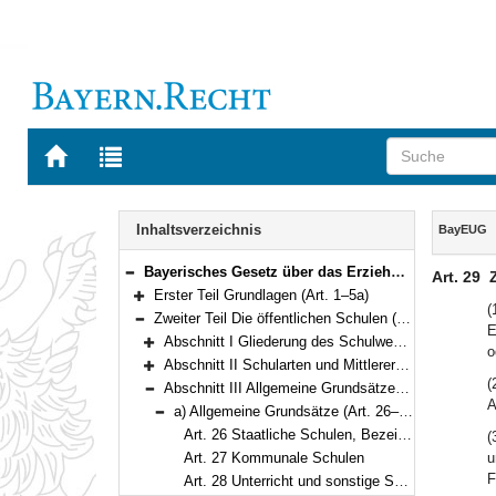
Zur
Zur
Startseite
Trefferliste
von
der
Navigation
BAYERN.RECHT
letzten
Inhalt
Inhaltsverzeichnis
BayEUG
Suche
Bayerisches Gesetz über das Erziehungs- und Unterrichtswesen (BayEUG) in der Fassung der Bekanntmachung vom 31. Mai 2000 (GVBl. S. 414, 632) BayRS 2230-1-1-K (Art. 1–125)
Art. 29
Bereich reduzieren
Erster Teil Grundlagen (Art. 1–5a)
Bereich erweitern
(
Zweiter Teil Die öffentlichen Schulen (Art. 6–89)
E
Bereich reduzieren
Abschnitt I Gliederung des Schulwesens (Art. 6)
o
Bereich erweitern
Abschnitt II Schularten und Mittlerer Schulabschluss (Art. 7–25)
Bereich erweitern
(
Abschnitt III Allgemeine Grundsätze, besondere Regelungen für Pflichtschulen (Art. 26–34)
Bereich reduzieren
A
a) Allgemeine Grundsätze (Art. 26–31)
Bereich reduzieren
Art. 26 Staatliche Schulen, Bezeichnung von Schulen und Schülerheimen
(
Art. 27 Kommunale Schulen
u
F
Art. 28 Unterricht und sonstige Schulveranstaltungen