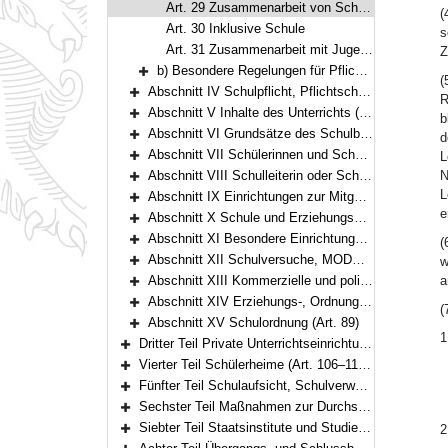
Art. 29 Zusammenarbeit von Schulen, kooperatives Lernen
(
Art. 30 Inklusive Schule
s
Art. 31 Zusammenarbeit mit Jugendämtern und Einrichtungen der Erziehung, Bildung und Betreuung; Mittagsbetreuung
Z
b) Besondere Regelungen für Pflichtschulen (Art. 32–34)
(
Bereich erweitern
Abschnitt IV Schulpflicht, Pflichtschulen, Sprengelpflicht, Gastschulverhältnisse, Wahl des schulischen Bildungswegs (Art. 35–44)
R
Bereich erweitern
Abschnitt V Inhalte des Unterrichts (Art. 45–48)
b
Bereich erweitern
Abschnitt VI Grundsätze des Schulbetriebs (Art. 49–55)
d
Bereich erweitern
Abschnitt VII Schülerinnen und Schüler (Art. 56)
L
Bereich erweitern
Abschnitt VIII Schulleiterin oder Schulleiter, Lehrerkonferenz, Lehrkräfte und sonstiges Personal (Art. 57–61)
N
Bereich erweitern
L
Abschnitt IX Einrichtungen zur Mitgestaltung des schulischen Lebens (Art. 62–73)
Bereich erweitern
e
Abschnitt X Schule und Erziehungsberechtigte, Schule und Arbeitgeber (Art. 74–77)
Bereich erweitern
Abschnitt XI Besondere Einrichtungen und Schulgesundheit (Art. 78–80)
(
Bereich erweitern
Abschnitt XII Schulversuche, MODUS-Schulen (Art. 81–83)
w
Bereich erweitern
Abschnitt XIII Kommerzielle und politische Werbung, Verarbeitung personenbezogener Daten (Art. 84–85a)
a
Bereich erweitern
Abschnitt XIV Erziehungs-, Ordnungs- und Sicherungsmaßnahmen (Art. 86–88a)
(
Bereich erweitern
Abschnitt XV Schulordnung (Art. 89)
Bereich erweitern
1
Dritter Teil Private Unterrichtseinrichtungen (Art. 90–105)
Bereich erweitern
Vierter Teil Schülerheime (Art. 106–110a)
Bereich erweitern
Fünfter Teil Schulaufsicht, Schulverwaltung (Art. 111–117)
Bereich erweitern
Sechster Teil Maßnahmen zur Durchsetzung der Schulpflicht, Ordnungswidrigkeiten (Art. 118–119)
Bereich erweitern
Siebter Teil Staatsinstitute und Studienkollegs (Art. 120–121)
2
Bereich erweitern