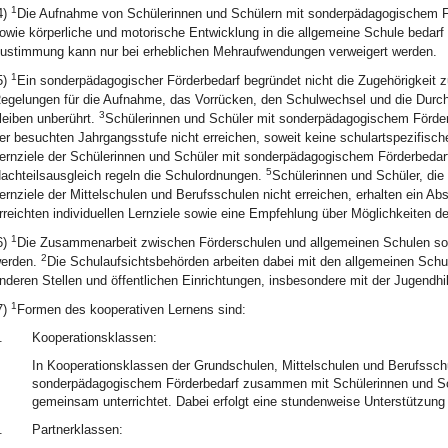
1
4)
Die Aufnahme von Schülerinnen und Schülern mit sonderpädagogischem F
owie körperliche und motorische Entwicklung in die allgemeine Schule beda
ustimmung kann nur bei erheblichen Mehraufwendungen verweigert werden.
1
5)
Ein sonderpädagogischer Förderbedarf begründet nicht die Zugehörigkeit 
egelungen für die Aufnahme, das Vorrücken, den Schulwechsel und die Durc
3
leiben unberührt.
Schülerinnen und Schüler mit sonderpädagogischem Förder
er besuchten Jahrgangsstufe nicht erreichen, soweit keine schulartspezifis
ernziele der Schülerinnen und Schüler mit sonderpädagogischem Förderbedarf 
5
achteilsausgleich regeln die Schulordnungen.
Schülerinnen und Schüler, die
ernziele der Mittelschulen und Berufsschulen nicht erreichen, erhalten ein Ab
rreichten individuellen Lernziele sowie eine Empfehlung über Möglichkeiten d
1
6)
Die Zusammenarbeit zwischen Förderschulen und allgemeinen Schulen soll
2
erden.
Die Schulaufsichtsbehörden arbeiten dabei mit den allgemeinen Schu
nderen Stellen und öffentlichen Einrichtungen, insbesondere mit der Jugendhi
1
7)
Formen des kooperativen Lernens sind:
.
Kooperationsklassen:
In Kooperationsklassen der Grundschulen, Mittelschulen und Berufssch
sonderpädagogischem Förderbedarf zusammen mit Schülerinnen und Sc
gemeinsam unterrichtet. Dabei erfolgt eine stundenweise Unterstützun
.
Partnerklassen: