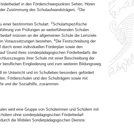
örderbedarf in den Förderschwerpunkten Sehen, Hören
2
rf der Zustimmung des Schulaufwandsträgers.
Die
2
zu einer bestimmten Schulart.
Schulartspezifische
hführung von Prüfungen an weiterführenden Schulen
bedarf müssen an der allgemeinen Schule die Lernziele
4
chen Voraussetzungen bestehen.
Die Festschreibung der
durch einen individuellen Förderplan sowie den
 auf Grund ihres sonderpädagogischen Förderbedarfs die
schlusszeugnis ihrer Schule mit einer Beschreibung der
er beruflichen Eingliederung und zum weiteren Bildungsweg.
 im Unterricht und im Schulleben besonders gefördert
len, Förderschulen und den Schulträgern sowie mit
lfe und der Sozialhilfe, zusammen.
ulen wird eine Gruppe von Schülerinnen und Schülern mit
hülern ohne sonderpädagogischen Förderbedarf
g durch die Mobilen Sonderpädagogischen Dienste.