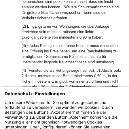
herabreichen, sind so zu kennzeichnen, dass sie leicht
2
erkannt werden können.
Weitere Schutzmaßnahmen sind
für größere Glasflächen vorzusehen, wenn dies die
Verkehrssicherheit erfordert.
(2) Eingangstüren von Wohnungen, die über Aufzüge
erreichbar sein müssen, müssen eine lichte
Durchgangsbreite von mindestens 0,90 m haben.
1
(3)
Jedes Kellergeschoss ohne Fenster muss mindestens
eine Öffnung ins Freie haben, um eine Rauchableitung zu
2
ermöglichen.
Gemeinsame Kellerlichtschächte für
übereinander liegende Kellergeschosse sind unzulässig.
1
(4)
Fenster, die als Rettungswege nach Art. 31 Abs. 2 Satz
2 dienen, müssen in der Breite mindestens 0,60 m, in der
Höhe mindestens 1 m groß, von innen zu öffnen und nicht
höher als 1,20 m über der Fußbodenoberkante angeordnet
2
sein.
Liegen diese Fenster in Dachschrägen oder
Dachaufbauten, so darf ihre Unterkante oder ein davor
liegender Austritt von der Traufkante horizontal gemessen
nicht mehr als 1 m entfernt sein.
Bayern.de