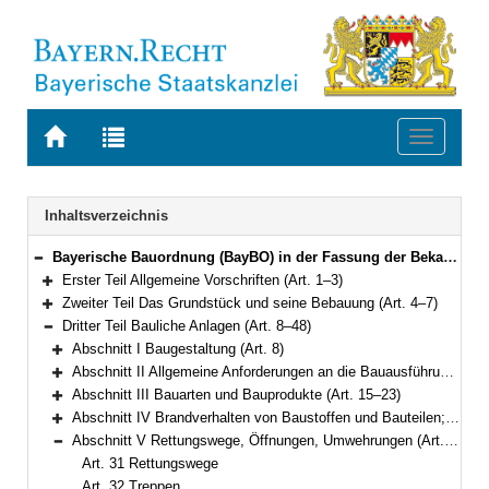
Zur
Zur
Toggle
Startseite
Trefferliste
navigati
von
der
BAYERN.RECHT
letzten
Navigation
Inhaltsverzeichnis
Suche
Bayerische Bauordnung (BayBO) in der Fassung der Bekanntmachung vom 14. August 2007 (GVBl. S. 588) BayRS 2132-1-B (Art. 1–84)
Bereich reduzieren
Erster Teil Allgemeine Vorschriften (Art. 1–3)
Bereich erweitern
Zweiter Teil Das Grundstück und seine Bebauung (Art. 4–7)
Bereich erweitern
Dritter Teil Bauliche Anlagen (Art. 8–48)
Bereich reduzieren
Abschnitt I Baugestaltung (Art. 8)
Bereich erweitern
Abschnitt II Allgemeine Anforderungen an die Bauausführung (Art. 9–14)
Bereich erweitern
Abschnitt III Bauarten und Bauprodukte (Art. 15–23)
Bereich erweitern
Abschnitt IV Brandverhalten von Baustoffen und Bauteilen; Wände, Decken, Dächer (Art. 24–30)
Bereich erweitern
Abschnitt V Rettungswege, Öffnungen, Umwehrungen (Art. 31–36)
Bereich reduzieren
Art. 31 Rettungswege
Art. 32 Treppen