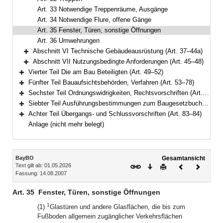
Art. 33 Notwendige Treppenräume, Ausgänge
Art. 34 Notwendige Flure, offene Gänge
Art. 35 Fenster, Türen, sonstige Öffnungen
Art. 36 Umwehrungen
Abschnitt VI Technische Gebäudeausrüstung (Art. 37–44a)
Bereich erweitern
Abschnitt VII Nutzungsbedingte Anforderungen (Art. 45–48)
Bereich erweitern
Vierter Teil Die am Bau Beteiligten (Art. 49–52)
Bereich erweitern
Fünfter Teil Bauaufsichtsbehörden, Verfahren (Art. 53–78)
Bereich erweitern
Sechster Teil Ordnungswidrigkeiten, Rechtsvorschriften (Art. 79–81a)
Bereich erweitern
Siebter Teil Ausführungsbestimmungen zum Baugesetzbuch (Art. 82–82c)
Bereich erweitern
Achter Teil Übergangs- und Schlussvorschriften (Art. 83–84)
Bereich erweitern
Anlage (nicht mehr belegt)
Inhalt
BayBO
Gesamtansicht
Text gilt ab: 01.05.2026
Download
Drucken
Vorheriges
Nächste
Fassung: 14.08.2007
Dokument
Dokume
Art. 35
Fenster, Türen, sonstige Öffnungen
1
(1)
Glastüren und andere Glasflächen, die bis zum
Fußboden allgemein zugänglicher Verkehrsflächen