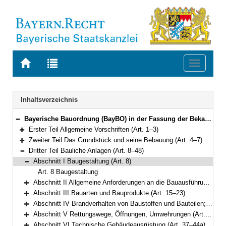
Zur
Zur
Toggle
Startseite
Trefferliste
navigati
von
der
BAYERN.RECHT
letzten
Navigation
Inhaltsverzeichnis
Suche
Bayerische Bauordnung (BayBO) in der Fassung der Bekanntmachung vom 14. August 2007 (GVBl. S. 588) BayRS 2132-1-B (Art. 1–84)
Bereich reduzieren
Erster Teil Allgemeine Vorschriften (Art. 1–3)
Bereich erweitern
Zweiter Teil Das Grundstück und seine Bebauung (Art. 4–7)
Bereich erweitern
Dritter Teil Bauliche Anlagen (Art. 8–48)
Bereich reduzieren
Abschnitt I Baugestaltung (Art. 8)
Bereich reduzieren
Art. 8 Baugestaltung
Abschnitt II Allgemeine Anforderungen an die Bauausführung (Art. 9–14)
Bereich erweitern
Abschnitt III Bauarten und Bauprodukte (Art. 15–23)
Bereich erweitern
Abschnitt IV Brandverhalten von Baustoffen und Bauteilen; Wände, Decken, Dächer (Art. 24–30)
Bereich erweitern
Abschnitt V Rettungswege, Öffnungen, Umwehrungen (Art. 31–36)
Bereich erweitern
Abschnitt VI Technische Gebäudeausrüstung (Art. 37–44a)