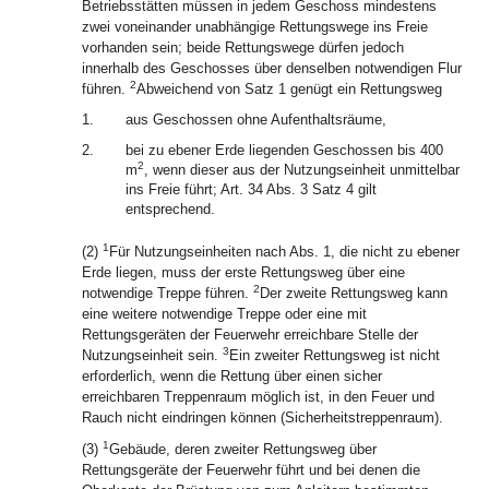
Betriebsstätten müssen in jedem Geschoss mindestens
zwei voneinander unabhängige Rettungswege ins Freie
vorhanden sein; beide Rettungswege dürfen jedoch
innerhalb des Geschosses über denselben notwendigen Flur
2
führen.
Abweichend von Satz 1 genügt ein Rettungsweg
1.
aus Geschossen ohne Aufenthaltsräume,
2.
bei zu ebener Erde liegenden Geschossen bis 400
2
m
, wenn dieser aus der Nutzungseinheit unmittelbar
ins Freie führt; Art. 34 Abs. 3 Satz 4 gilt
entsprechend.
1
(2)
Für Nutzungseinheiten nach Abs. 1, die nicht zu ebener
Erde liegen, muss der erste Rettungsweg über eine
2
notwendige Treppe führen.
Der zweite Rettungsweg kann
eine weitere notwendige Treppe oder eine mit
Rettungsgeräten der Feuerwehr erreichbare Stelle der
3
Nutzungseinheit sein.
Ein zweiter Rettungsweg ist nicht
erforderlich, wenn die Rettung über einen sicher
erreichbaren Treppenraum möglich ist, in den Feuer und
Rauch nicht eindringen können (Sicherheitstreppenraum).
1
(3)
Gebäude, deren zweiter Rettungsweg über
Rettungsgeräte der Feuerwehr führt und bei denen die