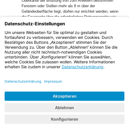
Oberkante der Brüstung von zum Anleitern bestimmten
Fenstern oder Stellen mehr als 8 m über der
Geländeoberfläche liegt, dürfen nur errichtet werden, wenn
die Feuerwehr über die erforderlichen Rettungsgeräte wie
2
Hubrettungsfahrzeuge verfügt.
Bei Sonderbauten ist der
zweite Rettungsweg über Rettungsgeräte der Feuerwehr nur
zulässig, wenn keine Bedenken wegen der Personenrettung
bestehen.
Bayern.de
BayernPortal
Datenschutz
Impressum
Barrierefreiheit
Hilfe
Kontakt
Kontrastwechsel
Schriftgröße