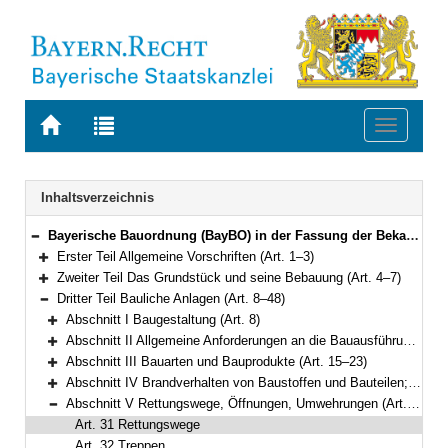
Zur
Zur
Toggle
Startseite
Trefferliste
navigati
von
der
BAYERN.RECHT
letzten
Navigation
Inhaltsverzeichnis
Suche
Bayerische Bauordnung (BayBO) in der Fassung der Bekanntmachung vom 14. August 2007 (GVBl. S. 588) BayRS 2132-1-B (Art. 1–84)
Bereich reduzieren
Erster Teil Allgemeine Vorschriften (Art. 1–3)
Bereich erweitern
Zweiter Teil Das Grundstück und seine Bebauung (Art. 4–7)
Bereich erweitern
Dritter Teil Bauliche Anlagen (Art. 8–48)
Bereich reduzieren
Abschnitt I Baugestaltung (Art. 8)
Bereich erweitern
Abschnitt II Allgemeine Anforderungen an die Bauausführung (Art. 9–14)
Bereich erweitern
Abschnitt III Bauarten und Bauprodukte (Art. 15–23)
Bereich erweitern
Abschnitt IV Brandverhalten von Baustoffen und Bauteilen; Wände, Decken, Dächer (Art. 24–30)
Bereich erweitern
Abschnitt V Rettungswege, Öffnungen, Umwehrungen (Art. 31–36)
Bereich reduzieren
Art. 31 Rettungswege
Art. 32 Treppen