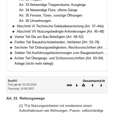
Art. 33 Notwendige Treppenräume, Ausgänge
Art. 34 Notwendige Flure, offene Gänge
Art. 35 Fenster, Türen, sonstige Öffnungen
Art. 36 Umwehrungen
Abschnitt VI Technische Gebäudeausrüstung (Art. 37–44a)
Bereich erweitern
Abschnitt VII Nutzungsbedingte Anforderungen (Art. 45–48)
Bereich erweitern
Vierter Teil Die am Bau Beteiligten (Art. 49–52)
Bereich erweitern
Fünfter Teil Bauaufsichtsbehörden, Verfahren (Art. 53–78)
Bereich erweitern
Sechster Teil Ordnungswidrigkeiten, Rechtsvorschriften (Art. 79–81a)
Bereich erweitern
Siebter Teil Ausführungsbestimmungen zum Baugesetzbuch (Art. 82–82c)
Bereich erweitern
Achter Teil Übergangs- und Schlussvorschriften (Art. 83–84)
Bereich erweitern
Anlage (nicht mehr belegt)
Inhalt
BayBO
Gesamtansicht
Text gilt ab: 01.05.2026
Download
Drucken
Vorheriges
Nächste
Fassung: 14.08.2007
Dokument
Dokume
Art. 31
Rettungswege
1
(1)
Für Nutzungseinheiten mit mindestens einem
Aufenthaltsraum wie Wohnungen, Praxen, selbstständige