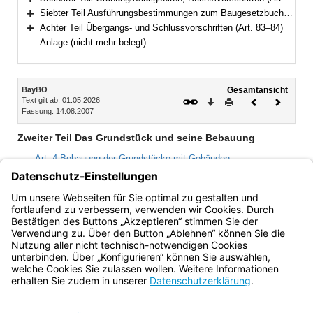
Bereich erweitern
Siebter Teil Ausführungsbestimmungen zum Baugesetzbuch (Art. 82–82c)
Bereich erweitern
Achter Teil Übergangs- und Schlussvorschriften (Art. 83–84)
Bereich erweitern
Anlage (nicht mehr belegt)
Inhalt
BayBO
Gesamtansicht
Text gilt ab: 01.05.2026
Download
Drucken
Vorheriges
Nächste
Fassung: 14.08.2007
Dokument
Dokume
Zweiter Teil Das Grundstück und seine Bebauung
Art. 4 Bebauung der Grundstücke mit Gebäuden
Art. 5 Zugänge und Zufahrten auf den Grundstücken
Art. 6 Abstandsflächen, Abstände
Art. 7 Begrünung
Bayern.de
BayernPortal
Datenschutz