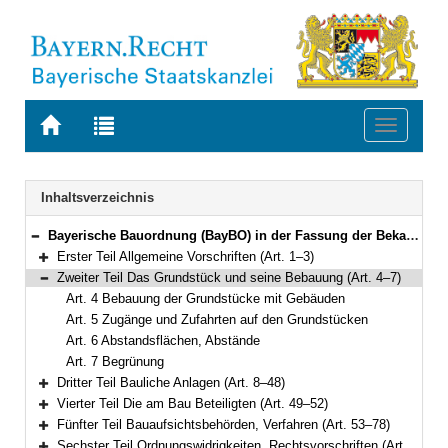
Zur
Zur
Toggle
Startseite
Trefferliste
navigati
von
der
BAYERN.RECHT
letzten
Navigation
Inhaltsverzeichnis
Suche
Bayerische Bauordnung (BayBO) in der Fassung der Bekanntmachung vom 14. August 2007 (GVBl. S. 588) BayRS 2132-1-B (Art. 1–84)
Bereich reduzieren
Erster Teil Allgemeine Vorschriften (Art. 1–3)
Bereich erweitern
Zweiter Teil Das Grundstück und seine Bebauung (Art. 4–7)
Bereich reduzieren
Art. 4 Bebauung der Grundstücke mit Gebäuden
Art. 5 Zugänge und Zufahrten auf den Grundstücken
Art. 6 Abstandsflächen, Abstände
Art. 7 Begrünung
Dritter Teil Bauliche Anlagen (Art. 8–48)
Bereich erweitern
Vierter Teil Die am Bau Beteiligten (Art. 49–52)
Bereich erweitern
Fünfter Teil Bauaufsichtsbehörden, Verfahren (Art. 53–78)
Bereich erweitern
Sechster Teil Ordnungswidrigkeiten, Rechtsvorschriften (Art. 79–81a)