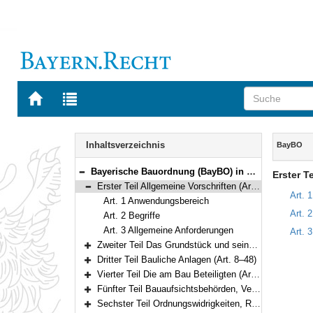
Zur
Zur
Startseite
Trefferliste
von
der
Navigation
BAYERN.RECHT
letzten
Inhalt
Inhaltsverzeichnis
BayBO
Suche
Bayerische Bauordnung (BayBO) in der Fassung der Bekanntmachung vom 14. August 2007 (GVBl. S. 588) BayRS 2132-1-B (Art. 1–84)
Erster T
Bereich reduzieren
Erster Teil Allgemeine Vorschriften (Art. 1–3)
Bereich reduzieren
Art. 
Art. 1 Anwendungsbereich
Art. 2
Art. 2 Begriffe
Art. 3 Allgemeine Anforderungen
Art. 
Zweiter Teil Das Grundstück und seine Bebauung (Art. 4–7)
Bereich erweitern
Dritter Teil Bauliche Anlagen (Art. 8–48)
Bereich erweitern
Vierter Teil Die am Bau Beteiligten (Art. 49–52)
Bereich erweitern
Fünfter Teil Bauaufsichtsbehörden, Verfahren (Art. 53–78)
Bereich erweitern
Sechster Teil Ordnungswidrigkeiten, Rechtsvorschriften (Art. 79–81a)
Bereich erweitern