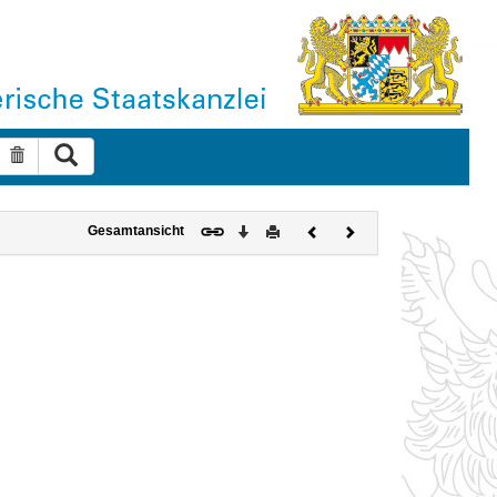
Suche ausführen
Suche zurücksetzen
Download
Drucken
Vorheriges
Nächstes
Gesamtansicht
Dokument
Dokument