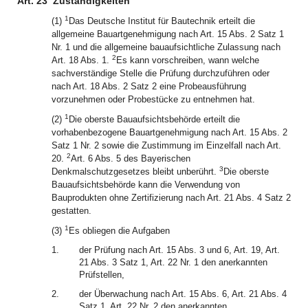
Art. 23
Zuständigkeiten
1
(1)
Das Deutsche Institut für Bautechnik erteilt die
allgemeine Bauartgenehmigung nach Art. 15 Abs. 2 Satz 1
Nr. 1 und die allgemeine bauaufsichtliche Zulassung nach
2
Art. 18 Abs. 1.
Es kann vorschreiben, wann welche
sachverständige Stelle die Prüfung durchzuführen oder
nach Art. 18 Abs. 2 Satz 2 eine Probeausführung
vorzunehmen oder Probestücke zu entnehmen hat.
1
(2)
Die oberste Bauaufsichtsbehörde erteilt die
vorhabenbezogene Bauartgenehmigung nach Art. 15 Abs. 2
Satz 1 Nr. 2 sowie die Zustimmung im Einzelfall nach Art.
2
20.
Art. 6 Abs. 5 des Bayerischen
3
Denkmalschutzgesetzes bleibt unberührt.
Die oberste
Bauaufsichtsbehörde kann die Verwendung von
Bauprodukten ohne Zertifizierung nach Art. 21 Abs. 4 Satz 2
gestatten.
1
(3)
Es obliegen die Aufgaben
1.
der Prüfung nach Art. 15 Abs. 3 und 6, Art. 19, Art.
21 Abs. 3 Satz 1, Art. 22 Nr. 1 den anerkannten
Prüfstellen,
2.
der Überwachung nach Art. 15 Abs. 6, Art. 21 Abs. 4
Satz 1, Art. 22 Nr. 2 den anerkannten