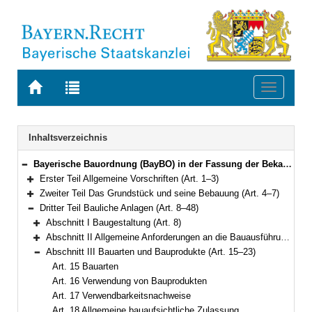
Zur
Zur
Toggle
Startseite
Trefferliste
navigati
von
der
BAYERN.RECHT
letzten
Navigation
Inhaltsverzeichnis
Suche
Bayerische Bauordnung (BayBO) in der Fassung der Bekanntmachung vom 14. August 2007 (GVBl. S. 588) BayRS 2132-1-B (Art. 1–84)
Bereich reduzieren
Erster Teil Allgemeine Vorschriften (Art. 1–3)
Bereich erweitern
Zweiter Teil Das Grundstück und seine Bebauung (Art. 4–7)
Bereich erweitern
Dritter Teil Bauliche Anlagen (Art. 8–48)
Bereich reduzieren
Abschnitt I Baugestaltung (Art. 8)
Bereich erweitern
Abschnitt II Allgemeine Anforderungen an die Bauausführung (Art. 9–14)
Bereich erweitern
Abschnitt III Bauarten und Bauprodukte (Art. 15–23)
Bereich reduzieren
Art. 15 Bauarten
Art. 16 Verwendung von Bauprodukten
Art. 17 Verwendbarkeitsnachweise
Art. 18 Allgemeine bauaufsichtliche Zulassung