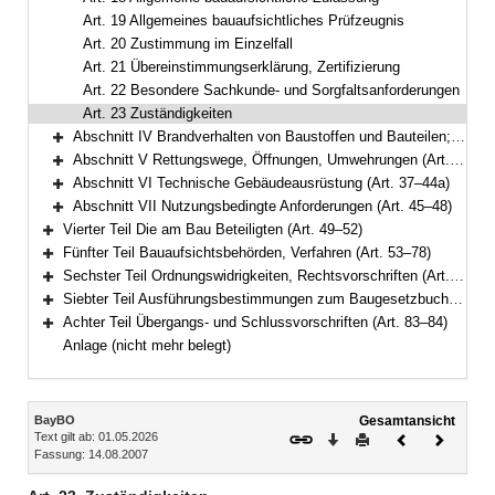
Art. 19 Allgemeines bauaufsichtliches Prüfzeugnis
Art. 20 Zustimmung im Einzelfall
Art. 21 Übereinstimmungserklärung, Zertifizierung
Art. 22 Besondere Sachkunde- und Sorgfaltsanforderungen
Art. 23 Zuständigkeiten
Abschnitt IV Brandverhalten von Baustoffen und Bauteilen; Wände, Decken, Dächer (Art. 24–30)
Bereich erweitern
Abschnitt V Rettungswege, Öffnungen, Umwehrungen (Art. 31–36)
Bereich erweitern
Abschnitt VI Technische Gebäudeausrüstung (Art. 37–44a)
Bereich erweitern
Abschnitt VII Nutzungsbedingte Anforderungen (Art. 45–48)
Bereich erweitern
Vierter Teil Die am Bau Beteiligten (Art. 49–52)
Bereich erweitern
Fünfter Teil Bauaufsichtsbehörden, Verfahren (Art. 53–78)
Bereich erweitern
Sechster Teil Ordnungswidrigkeiten, Rechtsvorschriften (Art. 79–81a)
Bereich erweitern
Siebter Teil Ausführungsbestimmungen zum Baugesetzbuch (Art. 82–82c)
Bereich erweitern
Achter Teil Übergangs- und Schlussvorschriften (Art. 83–84)
Bereich erweitern
Anlage (nicht mehr belegt)
Inhalt
BayBO
Gesamtansicht
Text gilt ab: 01.05.2026
Download
Drucken
Vorheriges
Nächste
Fassung: 14.08.2007
Dokument
Dokume