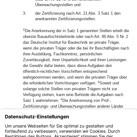
Überwachungsstellen und
3.
der Zertifizierung nach Art. 21 Abs. 3 Satz 1 den
anerkannten Zertifizierungsstellen.
2
Die Anerkennung der in Satz 1 genannten Stellen erteilt die
oberste Bauaufsichtsbehörde oder nach Art. 80 Abs. 5 Nr. 2
das Deutsche Institut für Bautechnik an private Träger,
wenn die privaten Träger oder die bei ihr Beschäftigten nach
ihrer Ausbildung, Fachkenntnis, persönlichen
Zuverlässigkeit, ihrer Unparteilichkeit und ihren Leistungen
die Gewähr dafür bieten, dass diese Aufgaben den
öffentlich-rechtlichen Vorschriften entsprechend
wahrgenommen werden, und wenn die privaten Träger über
3
die erforderlichen Vorrichtungen verfügen.
Soweit und
solange solche Stellen von privaten Trägern nicht zur
Verfügung stehen, kann eine Behörde die Aufgaben nach
4
Satz 1 wahrnehmen.
Die Anerkennung von Prüf-,
Zertifizierungs- und Überwachungsstellen anderer Länder
gilt auch im Freistaat Bayern.
(4) Die Anerkennungsbehörde nach Abs. 3 Satz 2 kann
allgemeine bauaufsichtliche Prüfzeugnisse nach Art. 15
Abs. 3, Art. 19 zurücknehmen oder widerrufen.