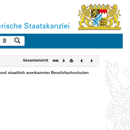
Suche ausführen
Suche zurücksetzen
Download
Drucken
Vorheriges
Nächstes
Gesamtansicht
Dokument
Dokument
und staatlich anerkannter Berufsfachschulen