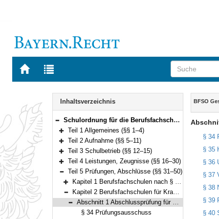
Zur
Zur
Startseite
Trefferliste
von
der
Navigation
BAYERN.RECHT
letzten
Inhalt
Inhaltsverzeichnis
BFSO Ges
Suche
Schulordnung für die Berufsfachschulen des Gesundheitswesens (Berufsfachschulordnung Gesundheitswesen – BFSO Gesundheit) Vom 31. Mai 2022 (GVBl. S. 322) BayRS 2236-4-1-2-K (§§ 1–53)
Abschnit
Bereich reduzieren
Teil 1 Allgemeines (§§ 1–4)
Bereich erweitern
§ 34 
Teil 2 Aufnahme (§§ 5–11)
Bereich erweitern
§ 35 H
Teil 3 Schulbetrieb (§§ 12–15)
Bereich erweitern
Teil 4 Leistungen, Zeugnisse (§§ 16–30)
§ 36 
Bereich erweitern
Teil 5 Prüfungen, Abschlüsse (§§ 31–50)
§ 37 
Bereich reduzieren
Kapitel 1 Berufsfachschulen nach § 1 Abs. 1 Satz 1 Nr. 1 und 4 bis 14 (§§ 31–33)
§ 38 
Bereich erweitern
Kapitel 2 Berufsfachschulen für Krankenpflegehilfe und für Altenpflegehilfe (§§ 34–49)
Bereich reduzieren
§ 39 
Abschnitt 1 Abschlussprüfung für Schülerinnen und Schüler öffentlicher und staatlich anerkannter Berufsfachschulen (§§ 34–45)
Bereich reduzieren
§ 34 Prüfungsausschuss
§ 40 