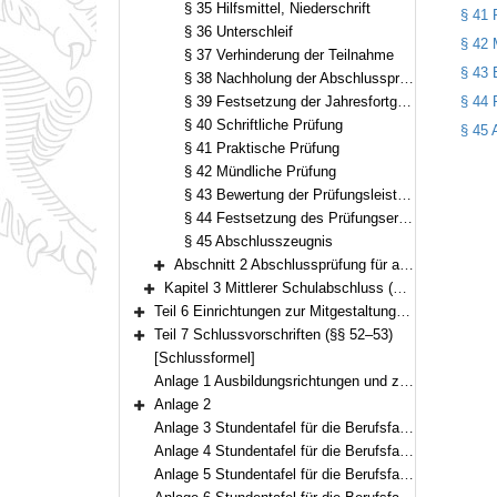
§ 35 Hilfsmittel, Niederschrift
§ 41 
§ 36 Unterschleif
§ 42 
§ 37 Verhinderung der Teilnahme
§ 43 
§ 38 Nachholung der Abschlussprüfung
§ 39 Festsetzung der Jahresfortgangsnoten
§ 44 
§ 40 Schriftliche Prüfung
§ 45 
§ 41 Praktische Prüfung
§ 42 Mündliche Prüfung
§ 43 Bewertung der Prüfungsleistungen
§ 44 Festsetzung des Prüfungsergebnisses
§ 45 Abschlusszeugnis
Abschnitt 2 Abschlussprüfung für andere Bewerberinnen und Bewerber (§§ 46–49)
Bereich erweitern
Kapitel 3 Mittlerer Schulabschluss (§ 50)
Bereich erweitern
Teil 6 Einrichtungen zur Mitgestaltung des schulischen Lebens (§ 51)
Bereich erweitern
Teil 7 Schlussvorschriften (§§ 52–53)
Bereich erweitern
[Schlussformel]
Anlage 1 Ausbildungsrichtungen und zuzuerkennende Berufsbezeichnungen
Anlage 2
Bereich erweitern
Anlage 3 Stundentafel für die Berufsfachschulen für Krankenpflegehilfe
Anlage 4 Stundentafel für die Berufsfachschulen für Altenpflegehilfe
Anlage 5 Stundentafel für die Berufsfachschulen für Notfallsanitäterinnen und Notfallsanitäter