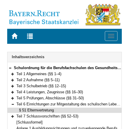
Zur
Zur
Toggle
Startseite
Trefferliste
navigati
von
der
BAYERN.RECHT
letzten
Navigation
Inhaltsverzeichnis
Suche
Schulordnung für die Berufsfachschulen des Gesundheitswesens (Berufsfachschulordnung Gesundheitswesen – BFSO Gesundheit) Vom 31. Mai 2022 (GVBl. S. 322) BayRS 2236-4-1-2-K (§§ 1–53)
Bereich reduzieren
Teil 1 Allgemeines (§§ 1–4)
Bereich erweitern
Teil 2 Aufnahme (§§ 5–11)
Bereich erweitern
Teil 3 Schulbetrieb (§§ 12–15)
Bereich erweitern
Teil 4 Leistungen, Zeugnisse (§§ 16–30)
Bereich erweitern
Teil 5 Prüfungen, Abschlüsse (§§ 31–50)
Bereich erweitern
Teil 6 Einrichtungen zur Mitgestaltung des schulischen Lebens (§ 51)
Bereich reduzieren
§ 51 Elternvertretung
Teil 7 Schlussvorschriften (§§ 52–53)
Bereich erweitern
[Schlussformel]
Anlage 1 Ausbildungsrichtungen und zuzuerkennende Berufsbezeichnungen