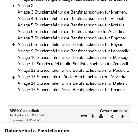
Anlage 2
Bereich erweitern
Anlage 3 Stundentafel für die Berufsfachschulen für Krankenpflegehilfe
Anlage 4 Stundentafel für die Berufsfachschulen für Altenpflegehilfe
Anlage 5 Stundentafel für die Berufsfachschulen für Notfallsanitäterinnen und Notfallsanitäter
Anlage 6 Stundentafel für die Berufsfachschule für Anästhesietechnische Assistentinnen und Assistenten und operationstechnische Assistentinnen und Assistenten
Anlage 7 Stundentafel für die Berufsfachschulen für Ergotherapie
Anlage 8 Stundentafeln für die Berufsfachschule für Physiotherapie
Bereich erweitern
Anlage 9 Stundentafel für die Berufsfachschulen für Logopädie
Anlage 10 Stundentafel für die Berufsfachschulen für Massage
Anlage 11 Stundentafel für die Berufsfachschulen für Orthoptik
Anlage 12 Stundentafel für die Berufsfachschulen für Podologie
Anlage 13 Stundentafeln für die Berufsfachschulen für Medizinische Technologie
Bereich erweitern
Anlage 14 Stundentafel für die Berufsfachschulen für Diätassistentinnen und Diätassistenten
Anlage 15 Stundentafel für die Berufsfachschule für Pharmazeutisch-technische Assistentinnen und Assistenten
Inhalt
BFSO Gesundheit
Gesamtansicht
Text gilt ab: 01.08.2026
Download
Drucken
Vorheriges
Nächste
Fassung: 31.05.2022
Dokument
Dokume
§ 51
Elternvertretung