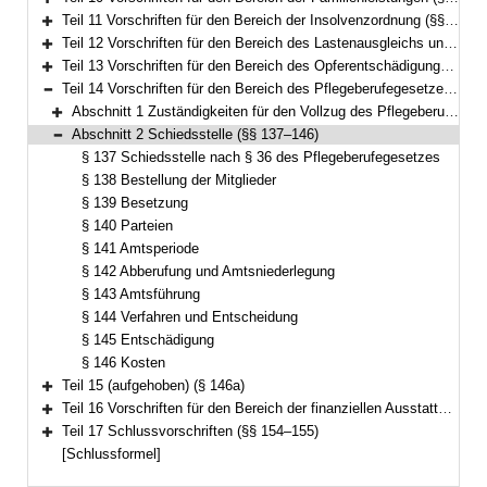
Bereich erweitern
Teil 11 Vorschriften für den Bereich der Insolvenzordnung (§§ 104–113)
Bereich erweitern
Teil 12 Vorschriften für den Bereich des Lastenausgleichs und des Flüchtlingswesens (§§ 114–133a)
Bereich erweitern
Teil 13 Vorschriften für den Bereich des Opferentschädigungsgesetzes (§§ 134–135)
Bereich erweitern
Teil 14 Vorschriften für den Bereich des Pflegeberufegesetzes (§§ 136–146)
Bereich reduzieren
Abschnitt 1 Zuständigkeiten für den Vollzug des Pflegeberufegesetzes (§ 136)
Bereich erweitern
Abschnitt 2 Schiedsstelle (§§ 137–146)
Bereich reduzieren
§ 137 Schiedsstelle nach § 36 des Pflegeberufegesetzes
§ 138 Bestellung der Mitglieder
§ 139 Besetzung
§ 140 Parteien
§ 141 Amtsperiode
§ 142 Abberufung und Amtsniederlegung
§ 143 Amtsführung
§ 144 Verfahren und Entscheidung
§ 145 Entschädigung
§ 146 Kosten
Teil 15 (aufgehoben) (§ 146a)
Bereich erweitern
Teil 16 Vorschriften für den Bereich der finanziellen Ausstattung von Betreuungsvereinen zur Wahrnehmung von Querschnittsaufgaben (§§ 147–153)
Bereich erweitern
Teil 17 Schlussvorschriften (§§ 154–155)
Bereich erweitern
[Schlussformel]