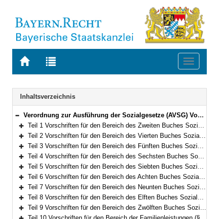
Zur
Zur
Toggle
Startseite
Trefferliste
navigati
von
der
BAYERN.RECHT
letzten
Navigation
Inhaltsverzeichnis
Suche
Verordnung zur Ausführung der Sozialgesetze (AVSG) Vom 2. Dezember 2008 (GVBl. S. 912, 982) BayRS 86-8-A/G (§§ 1–155)
Bereich reduzieren
Teil 1 Vorschriften für den Bereich des Zweiten Buches Sozialgesetzbuch (§§ 1–2)
Bereich erweitern
Teil 2 Vorschriften für den Bereich des Vierten Buches Sozialgesetzbuch – Gemeinsame Vorschriften für die Sozialversicherung – (§§ 5–5f)
Bereich erweitern
Teil 3 Vorschriften für den Bereich des Fünften Buches Sozialgesetzbuch – Gesetzliche Krankenversicherung – (§§ 6–10)
Bereich erweitern
Teil 4 Vorschriften für den Bereich des Sechsten Buches Sozialgesetzbuch – Gesetzliche Rentenversicherung – und für den Bereich des Gesetzes über die Alterssicherung der Landwirte und des Gesetzes zur Förderung der Einstellung der landwirtschaftlichen Erwerbstätigkeit (§§ 11–15)
Bereich erweitern
Teil 5 Vorschriften für den Bereich des Siebten Buches Sozialgesetzbuch – Gesetzliche Unfallversicherung – (§§ 16–21)
Bereich erweitern
Teil 6 Vorschriften für den Bereich des Achten Buches Sozialgesetzbuch – Kinder- und Jugendhilfe – und für weitere Regelungen des Kinder- und Jugendhilferechts (§§ 22–40f)
Bereich erweitern
Teil 7 Vorschriften für den Bereich des Neunten Buches Sozialgesetzbuch – Rehabilitation und Teilhabe Menschen mit Behinderungen – (§§ 41–41h)
Bereich erweitern
Teil 8 Vorschriften für den Bereich des Elften Buches Sozialgesetzbuch – Soziale Pflegeversicherung – (§§ 42–94)
Bereich erweitern
Teil 9 Vorschriften für den Bereich des Zwölften Buches Sozialgesetzbuch – Sozialhilfe – (§§ 98–101)
Bereich erweitern
Teil 10 Vorschriften für den Bereich der Familienleistungen (§§ 102–103)