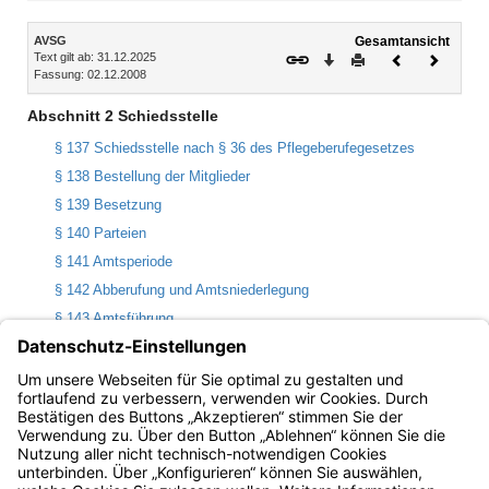
Inhalt
AVSG
Gesamtansicht
Text gilt ab: 31.12.2025
Download
Drucken
Vorheriges
Nächste
Fassung: 02.12.2008
Dokument
Dokume
Abschnitt 2 Schiedsstelle
§ 137 Schiedsstelle nach § 36 des Pflegeberufegesetzes
§ 138 Bestellung der Mitglieder
§ 139 Besetzung
§ 140 Parteien
§ 141 Amtsperiode
§ 142 Abberufung und Amtsniederlegung
§ 143 Amtsführung
§ 144 Verfahren und Entscheidung
§ 145 Entschädigung
§ 146 Kosten
Bayern.de