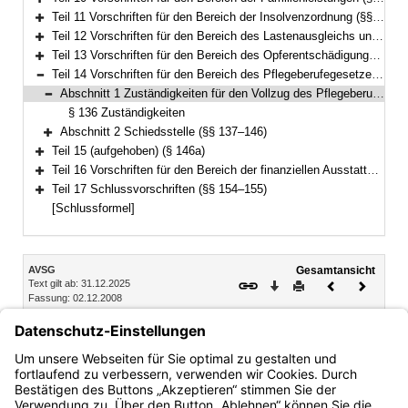
Bereich erweitern
Teil 11 Vorschriften für den Bereich der Insolvenzordnung (§§ 104–113)
Bereich erweitern
Teil 12 Vorschriften für den Bereich des Lastenausgleichs und des Flüchtlingswesens (§§ 114–133a)
Bereich erweitern
Teil 13 Vorschriften für den Bereich des Opferentschädigungsgesetzes (§§ 134–135)
Bereich erweitern
Teil 14 Vorschriften für den Bereich des Pflegeberufegesetzes (§§ 136–146)
Bereich reduzieren
Abschnitt 1 Zuständigkeiten für den Vollzug des Pflegeberufegesetzes (§ 136)
Bereich reduzieren
§ 136 Zuständigkeiten
Abschnitt 2 Schiedsstelle (§§ 137–146)
Bereich erweitern
Teil 15 (aufgehoben) (§ 146a)
Bereich erweitern
Teil 16 Vorschriften für den Bereich der finanziellen Ausstattung von Betreuungsvereinen zur Wahrnehmung von Querschnittsaufgaben (§§ 147–153)
Bereich erweitern
Teil 17 Schlussvorschriften (§§ 154–155)
Bereich erweitern
[Schlussformel]
Inhalt
AVSG
Gesamtansicht
Text gilt ab: 31.12.2025
Download
Drucken
Vorheriges
Nächste
Fassung: 02.12.2008
Dokument
Dokume
Abschnitt 1 Zuständigkeiten für den Vollzug des
Pflegeberufegesetzes
§ 136 Zuständigkeiten