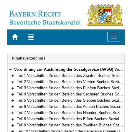
Zur
Zur
Toggle
Startseite
Trefferliste
navigati
von
der
BAYERN.RECHT
letzten
Navigation
Inhaltsverzeichnis
Suche
Verordnung zur Ausführung der Sozialgesetze (AVSG) Vom 2. Dezember 2008 (GVBl. S. 912, 982) BayRS 86-8-A/G (§§ 1–155)
Bereich reduzieren
Teil 1 Vorschriften für den Bereich des Zweiten Buches Sozialgesetzbuch (§§ 1–2)
Bereich erweitern
Teil 2 Vorschriften für den Bereich des Vierten Buches Sozialgesetzbuch – Gemeinsame Vorschriften für die Sozialversicherung – (§§ 5–5f)
Bereich erweitern
Teil 3 Vorschriften für den Bereich des Fünften Buches Sozialgesetzbuch – Gesetzliche Krankenversicherung – (§§ 6–10)
Bereich erweitern
Teil 4 Vorschriften für den Bereich des Sechsten Buches Sozialgesetzbuch – Gesetzliche Rentenversicherung – und für den Bereich des Gesetzes über die Alterssicherung der Landwirte und des Gesetzes zur Förderung der Einstellung der landwirtschaftlichen Erwerbstätigkeit (§§ 11–15)
Bereich erweitern
Teil 5 Vorschriften für den Bereich des Siebten Buches Sozialgesetzbuch – Gesetzliche Unfallversicherung – (§§ 16–21)
Bereich erweitern
Teil 6 Vorschriften für den Bereich des Achten Buches Sozialgesetzbuch – Kinder- und Jugendhilfe – und für weitere Regelungen des Kinder- und Jugendhilferechts (§§ 22–40f)
Bereich erweitern
Teil 7 Vorschriften für den Bereich des Neunten Buches Sozialgesetzbuch – Rehabilitation und Teilhabe Menschen mit Behinderungen – (§§ 41–41h)
Bereich erweitern
Teil 8 Vorschriften für den Bereich des Elften Buches Sozialgesetzbuch – Soziale Pflegeversicherung – (§§ 42–94)
Bereich erweitern
Teil 9 Vorschriften für den Bereich des Zwölften Buches Sozialgesetzbuch – Sozialhilfe – (§§ 98–101)
Bereich erweitern
Teil 10 Vorschriften für den Bereich der Familienleistungen (§§ 102–103)