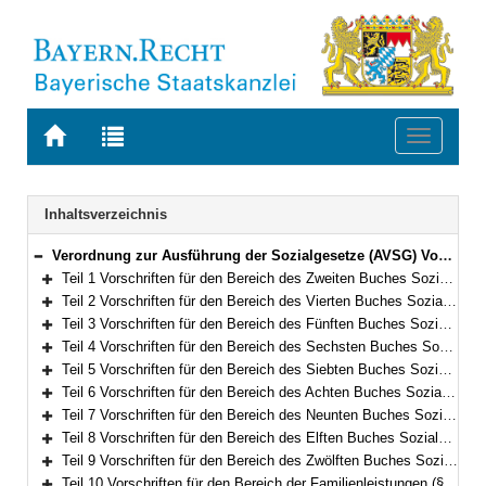
Zur
Zur
Toggle
Startseite
Trefferliste
navigati
von
der
BAYERN.RECHT
letzten
Navigation
Inhaltsverzeichnis
Suche
Verordnung zur Ausführung der Sozialgesetze (AVSG) Vom 2. Dezember 2008 (GVBl. S. 912, 982) BayRS 86-8-A/G (§§ 1–155)
Bereich reduzieren
Teil 1 Vorschriften für den Bereich des Zweiten Buches Sozialgesetzbuch (§§ 1–2)
Bereich erweitern
Teil 2 Vorschriften für den Bereich des Vierten Buches Sozialgesetzbuch – Gemeinsame Vorschriften für die Sozialversicherung – (§§ 5–5f)
Bereich erweitern
Teil 3 Vorschriften für den Bereich des Fünften Buches Sozialgesetzbuch – Gesetzliche Krankenversicherung – (§§ 6–10)
Bereich erweitern
Teil 4 Vorschriften für den Bereich des Sechsten Buches Sozialgesetzbuch – Gesetzliche Rentenversicherung – und für den Bereich des Gesetzes über die Alterssicherung der Landwirte und des Gesetzes zur Förderung der Einstellung der landwirtschaftlichen Erwerbstätigkeit (§§ 11–15)
Bereich erweitern
Teil 5 Vorschriften für den Bereich des Siebten Buches Sozialgesetzbuch – Gesetzliche Unfallversicherung – (§§ 16–21)
Bereich erweitern
Teil 6 Vorschriften für den Bereich des Achten Buches Sozialgesetzbuch – Kinder- und Jugendhilfe – und für weitere Regelungen des Kinder- und Jugendhilferechts (§§ 22–40f)
Bereich erweitern
Teil 7 Vorschriften für den Bereich des Neunten Buches Sozialgesetzbuch – Rehabilitation und Teilhabe Menschen mit Behinderungen – (§§ 41–41h)
Bereich erweitern
Teil 8 Vorschriften für den Bereich des Elften Buches Sozialgesetzbuch – Soziale Pflegeversicherung – (§§ 42–94)
Bereich erweitern
Teil 9 Vorschriften für den Bereich des Zwölften Buches Sozialgesetzbuch – Sozialhilfe – (§§ 98–101)
Bereich erweitern
Teil 10 Vorschriften für den Bereich der Familienleistungen (§§ 102–103)