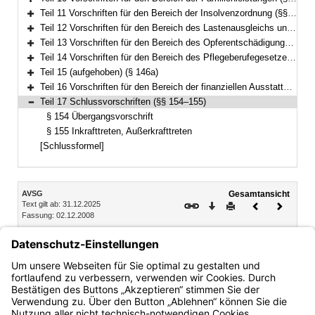
Bereich erweitern
Teil 11 Vorschriften für den Bereich der Insolvenzordnung (§§ 104–113)
Bereich erweitern
Teil 12 Vorschriften für den Bereich des Lastenausgleichs und des Flüchtlingswesens (§§ 114–133a)
Bereich erweitern
Teil 13 Vorschriften für den Bereich des Opferentschädigungsgesetzes (§§ 134–135)
Bereich erweitern
Teil 14 Vorschriften für den Bereich des Pflegeberufegesetzes (§§ 136–146)
Bereich erweitern
Teil 15 (aufgehoben) (§ 146a)
Bereich erweitern
Teil 16 Vorschriften für den Bereich der finanziellen Ausstattung von Betreuungsvereinen zur Wahrnehmung von Querschnittsaufgaben (§§ 147–153)
Bereich erweitern
Teil 17 Schlussvorschriften (§§ 154–155)
Bereich reduzieren
§ 154 Übergangsvorschrift
§ 155 Inkrafttreten, Außerkrafttreten
[Schlussformel]
Inhalt
AVSG
Gesamtansicht
Text gilt ab: 31.12.2025
Download
Drucken
Vorheriges
Nächste
Fassung: 02.12.2008
Dokument
Dokume
Teil 17 Schlussvorschriften
§ 154 Übergangsvorschrift
§ 155 Inkrafttreten, Außerkrafttreten