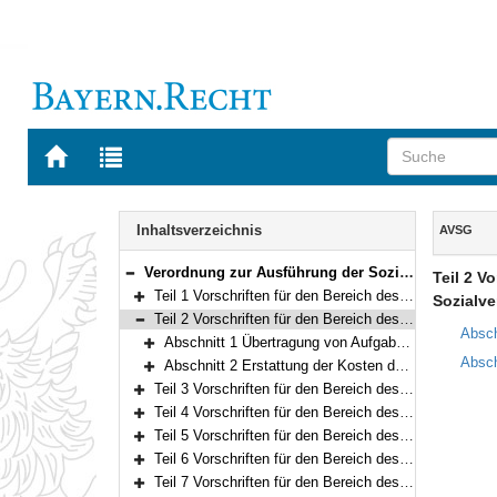
Zur
Zur
Startseite
Trefferliste
von
der
Navigation
BAYERN.RECHT
letzten
Inhalt
Inhaltsverzeichnis
AVSG
Suche
Verordnung zur Ausführung der Sozialgesetze (AVSG) Vom 2. Dezember 2008 (GVBl. S. 912, 982) BayRS 86-8-A/G (§§ 1–155)
Teil 2 V
Bereich reduzieren
Teil 1 Vorschriften für den Bereich des Zweiten Buches Sozialgesetzbuch (§§ 1–2)
Sozialve
Bereich erweitern
Teil 2 Vorschriften für den Bereich des Vierten Buches Sozialgesetzbuch – Gemeinsame Vorschriften für die Sozialversicherung – (§§ 5–5f)
Bereich reduzieren
Absch
Abschnitt 1 Übertragung von Aufgaben auf die Oberversicherungsämter (§ 5)
Bereich erweitern
Absch
Abschnitt 2 Erstattung der Kosten des Landesprüfungsamts für Sozialversicherung (§§ 5a–5f)
Bereich erweitern
Teil 3 Vorschriften für den Bereich des Fünften Buches Sozialgesetzbuch – Gesetzliche Krankenversicherung – (§§ 6–10)
Bereich erweitern
Teil 4 Vorschriften für den Bereich des Sechsten Buches Sozialgesetzbuch – Gesetzliche Rentenversicherung – und für den Bereich des Gesetzes über die Alterssicherung der Landwirte und des Gesetzes zur Förderung der Einstellung der landwirtschaftlichen Erwerbstätigkeit (§§ 11–15)
Bereich erweitern
Teil 5 Vorschriften für den Bereich des Siebten Buches Sozialgesetzbuch – Gesetzliche Unfallversicherung – (§§ 16–21)
Bereich erweitern
Teil 6 Vorschriften für den Bereich des Achten Buches Sozialgesetzbuch – Kinder- und Jugendhilfe – und für weitere Regelungen des Kinder- und Jugendhilferechts (§§ 22–40f)
Bereich erweitern
Teil 7 Vorschriften für den Bereich des Neunten Buches Sozialgesetzbuch – Rehabilitation und Teilhabe Menschen mit Behinderungen – (§§ 41–41h)
Bereich erweitern