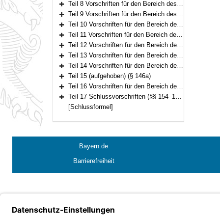
Teil 8 Vorschriften für den Bereich des Elften Buches Sozialgesetzbuch – Soziale Pflegeversicherung – (§§ 42–94)
Bereich erweitern
Teil 9 Vorschriften für den Bereich des Zwölften Buches Sozialgesetzbuch – Sozialhilfe – (§§ 98–101)
Bereich erweitern
Teil 10 Vorschriften für den Bereich der Familienleistungen (§§ 102–103)
Bereich erweitern
Teil 11 Vorschriften für den Bereich der Insolvenzordnung (§§ 104–113)
Bereich erweitern
Teil 12 Vorschriften für den Bereich des Lastenausgleichs und des Flüchtlingswesens (§§ 114–133a)
Bereich erweitern
Teil 13 Vorschriften für den Bereich des Opferentschädigungsgesetzes (§§ 134–135)
Bereich erweitern
Teil 14 Vorschriften für den Bereich des Pflegeberufegesetzes (§§ 136–146)
Bereich erweitern
Teil 15 (aufgehoben) (§ 146a)
Bereich erweitern
Teil 16 Vorschriften für den Bereich der finanziellen Ausstattung von Betreuungsvereinen zur Wahrnehmung von Querschnittsaufgaben (§§ 147–153)
Bereich erweitern
Teil 17 Schlussvorschriften (§§ 154–155)
Bereich erweitern
[Schlussformel]
Bayern.de
Barrierefreiheit