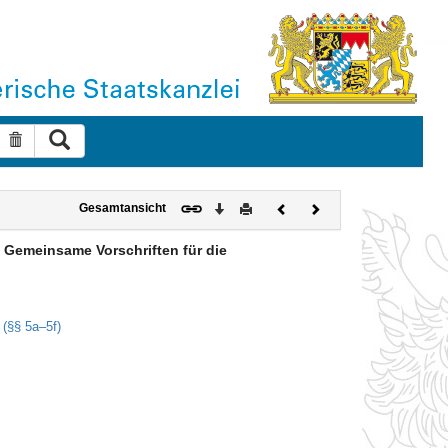
Suche ausführen
Suche zurücksetzen
Download
Drucken
Vorheriges
Nächstes
Gesamtansicht
Dokument
Dokument
– Gemeinsame Vorschriften für die
 (§§ 5a–5f)