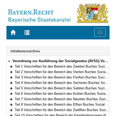
Zur
Zur
Toggle
Startseite
Trefferliste
navigati
von
der
BAYERN.RECHT
letzten
Navigation
Inhaltsverzeichnis
Suche
Verordnung zur Ausführung der Sozialgesetze (AVSG) Vom 2. Dezember 2008 (GVBl. S. 912, 982) BayRS 86-8-A/G (§§ 1–155)
Bereich reduzieren
Teil 1 Vorschriften für den Bereich des Zweiten Buches Sozialgesetzbuch (§§ 1–2)
Bereich erweitern
Teil 2 Vorschriften für den Bereich des Vierten Buches Sozialgesetzbuch – Gemeinsame Vorschriften für die Sozialversicherung – (§§ 5–5f)
Bereich erweitern
Teil 3 Vorschriften für den Bereich des Fünften Buches Sozialgesetzbuch – Gesetzliche Krankenversicherung – (§§ 6–10)
Bereich erweitern
Teil 4 Vorschriften für den Bereich des Sechsten Buches Sozialgesetzbuch – Gesetzliche Rentenversicherung – und für den Bereich des Gesetzes über die Alterssicherung der Landwirte und des Gesetzes zur Förderung der Einstellung der landwirtschaftlichen Erwerbstätigkeit (§§ 11–15)
Bereich erweitern
Teil 5 Vorschriften für den Bereich des Siebten Buches Sozialgesetzbuch – Gesetzliche Unfallversicherung – (§§ 16–21)
Bereich erweitern
Teil 6 Vorschriften für den Bereich des Achten Buches Sozialgesetzbuch – Kinder- und Jugendhilfe – und für weitere Regelungen des Kinder- und Jugendhilferechts (§§ 22–40f)
Bereich erweitern
Teil 7 Vorschriften für den Bereich des Neunten Buches Sozialgesetzbuch – Rehabilitation und Teilhabe Menschen mit Behinderungen – (§§ 41–41h)
Bereich erweitern
Teil 8 Vorschriften für den Bereich des Elften Buches Sozialgesetzbuch – Soziale Pflegeversicherung – (§§ 42–94)
Bereich erweitern
Teil 9 Vorschriften für den Bereich des Zwölften Buches Sozialgesetzbuch – Sozialhilfe – (§§ 98–101)
Bereich erweitern
Teil 10 Vorschriften für den Bereich der Familienleistungen (§§ 102–103)