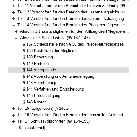
Bereich erweitern
Teil 11 Vorschriften für den Bereich der Insolvenzordnung (§§ 104–113)
Bereich erweitern
Teil 12 Vorschriften für den Bereich des Lastenausgleichs und des Flüchtlingswesens (§§ 114–133a)
Bereich erweitern
Teil 13 Vorschriften für den Bereich des Opferentschädigungsgesetzes (§§ 134–135)
Bereich erweitern
Teil 14 Vorschriften für den Bereich des Pflegeberufegesetzes (§§ 136–146)
Bereich reduzieren
Abschnitt 1 Zuständigkeiten für den Vollzug des Pflegeberufegesetzes (§ 136)
Bereich erweitern
Abschnitt 2 Schiedsstelle (§§ 137–146)
Bereich reduzieren
§ 137 Schiedsstelle nach § 36 des Pflegeberufegesetzes
§ 138 Bestellung der Mitglieder
§ 139 Besetzung
§ 140 Parteien
§ 141 Amtsperiode
§ 142 Abberufung und Amtsniederlegung
§ 143 Amtsführung
§ 144 Verfahren und Entscheidung
§ 145 Entschädigung
§ 146 Kosten
Teil 15 (aufgehoben) (§ 146a)
Bereich erweitern
Teil 16 Vorschriften für den Bereich der finanziellen Ausstattung von Betreuungsvereinen zur Wahrnehmung von Querschnittsaufgaben (§§ 147–153)
Bereich erweitern
Teil 17 Schlussvorschriften (§§ 154–155)
Bereich erweitern
[Schlussformel]