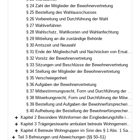
§ 24 Zahl der Mitglieder der Bewohnervertretung
§ 25 Bestellung des Wahlausschusses
§ 26 Vorbereitung und Durchführung der Wahl
§ 27 Wahlverfahren
§ 28 Wahlschutz, Wahlkosten und Wahlanfechtung
§ 29 Mitteilung an die zuständige Behörde
§ 30 Amtszeit und Neuwahl
§ 31 Ende der Mitgliedschaft und Nachrücken von Ersatzmitgliedern
§ 32 Vorsitz der Bewohnervertretung
§ 33 Sitzungen und Beschlüsse der Bewohnervertretung
§ 34 Stellung der Mitglieder der Bewohnervertretung
§ 35 Verschwiegenheit
§ 36 Aufgaben der Bewohnervertretung
§ 37 Mitbestimmungsrecht, Form und Durchführung der Mitbestimmung
§ 38 Mitwirkungsrecht, Form und Durchführung der Mitwirkung
§ 39 Bestellung und Aufgaben der Bewohnerfürsprecherin oder des Bewohnerfürsprechers
§ 40 Aufhebung der Bestellung der Bewohnerfürsprecherin oder des Bewohnerfürsprechers
Kapitel 2 Besondere Wohnformen der Eingliederungshilfe im Sinn des § 1 Abs. 1 Satz 1 Nr. 2 (§§ 41–46)
Bereich erweitern
Kapitel 3 Trägergesteuerte ambulant betreute Wohngemeinschaften im Sinn des § 1 Abs. 1 Satz 1 Nr. 3 (§§ 47–48)
Bereich erweitern
Kapitel 4 Betreute Wohngruppen im Sinn des § 1 Abs. 1 Satz 1 Nr. 4 (§ 49)
Bereich erweitern
Teil 3 Befreiungen und Abweichungen (§§ 50–51)