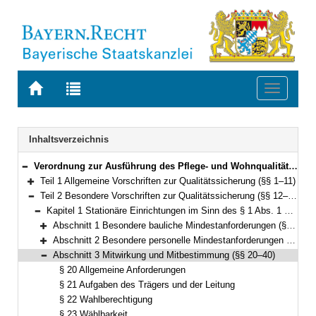
Zur
Zur
Toggle
Startseite
Trefferliste
navigati
von
der
BAYERN.RECHT
letzten
Navigation
Inhaltsverzeichnis
Suche
Verordnung zur Ausführung des Pflege- und Wohnqualitätsgesetzes und Weiterbildung in der Pflege und Hebammenkunde (AVPfleWoqG) Vom 27. Juli 2011 (GVBl. S. 346) BayRS 2170-5-1-G (§§ 1–91)
Bereich reduzieren
Teil 1 Allgemeine Vorschriften zur Qualitätssicherung (§§ 1–11)
Bereich erweitern
Teil 2 Besondere Vorschriften zur Qualitätssicherung (§§ 12–49)
Bereich reduzieren
Kapitel 1 Stationäre Einrichtungen im Sinn des § 1 Abs. 1 Satz 1 Nr. 1 (§§ 12–40)
Bereich reduzieren
Abschnitt 1 Besondere bauliche Mindestanforderungen (§§ 12–15)
Bereich erweitern
Abschnitt 2 Besondere personelle Mindestanforderungen (§§ 16–19)
Bereich erweitern
Abschnitt 3 Mitwirkung und Mitbestimmung (§§ 20–40)
Bereich reduzieren
§ 20 Allgemeine Anforderungen
§ 21 Aufgaben des Trägers und der Leitung
§ 22 Wahlberechtigung
§ 23 Wählbarkeit