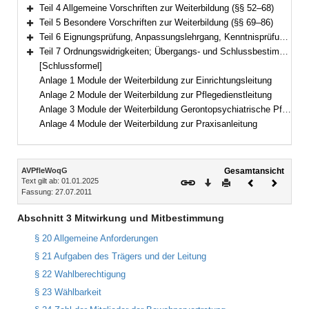
Bereich erweitern
Teil 4 Allgemeine Vorschriften zur Weiterbildung (§§ 52–68)
Bereich erweitern
Teil 5 Besondere Vorschriften zur Weiterbildung (§§ 69–86)
Bereich erweitern
Teil 6 Eignungsprüfung, Anpassungslehrgang, Kenntnisprüfung (§§ 87–88)
Bereich erweitern
Teil 7 Ordnungswidrigkeiten; Übergangs- und Schlussbestimmungen (§§ 89–91)
Bereich erweitern
[Schlussformel]
Anlage 1 Module der Weiterbildung zur Einrichtungsleitung
Anlage 2 Module der Weiterbildung zur Pflegedienstleitung
Anlage 3 Module der Weiterbildung Gerontopsychiatrische Pflege und Betreuung
Anlage 4 Module der Weiterbildung zur Praxisanleitung
Inhalt
AVPfleWoqG
Gesamtansicht
Text gilt ab: 01.01.2025
Download
Drucken
Vorheriges
Nächste
Fassung: 27.07.2011
Dokument
Dokume
Abschnitt 3 Mitwirkung und Mitbestimmung
§ 20 Allgemeine Anforderungen
§ 21 Aufgaben des Trägers und der Leitung
§ 22 Wahlberechtigung
§ 23 Wählbarkeit