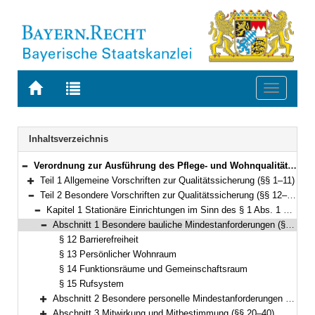
Zur
Zur
Toggle
Startseite
Trefferliste
navigati
von
der
BAYERN.RECHT
letzten
Navigation
Inhaltsverzeichnis
Suche
Verordnung zur Ausführung des Pflege- und Wohnqualitätsgesetzes und Weiterbildung in der Pflege und Hebammenkunde (AVPfleWoqG) Vom 27. Juli 2011 (GVBl. S. 346) BayRS 2170-5-1-G (§§ 1–91)
Bereich reduzieren
Teil 1 Allgemeine Vorschriften zur Qualitätssicherung (§§ 1–11)
Bereich erweitern
Teil 2 Besondere Vorschriften zur Qualitätssicherung (§§ 12–49)
Bereich reduzieren
Kapitel 1 Stationäre Einrichtungen im Sinn des § 1 Abs. 1 Satz 1 Nr. 1 (§§ 12–40)
Bereich reduzieren
Abschnitt 1 Besondere bauliche Mindestanforderungen (§§ 12–15)
Bereich reduzieren
§ 12 Barrierefreiheit
§ 13 Persönlicher Wohnraum
§ 14 Funktionsräume und Gemeinschaftsraum
§ 15 Rufsystem
Abschnitt 2 Besondere personelle Mindestanforderungen (§§ 16–19)
Bereich erweitern
Abschnitt 3 Mitwirkung und Mitbestimmung (§§ 20–40)