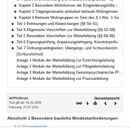
Bereich erweitern
Kapitel 2 Besondere Wohnformen der Eingliederungshilfe im Sinn des § 1 Abs. 1 Satz 1 Nr. 2 (§§ 41–46)
Bereich erweitern
Kapitel 3 Trägergesteuerte ambulant betreute Wohngemeinschaften im Sinn des § 1 Abs. 1 Satz 1 Nr. 3 (§§ 47–48)
Bereich erweitern
Kapitel 4 Betreute Wohngruppen im Sinn des § 1 Abs. 1 Satz 1 Nr. 4 (§ 49)
Bereich erweitern
Teil 3 Befreiungen und Abweichungen (§§ 50–51)
Bereich erweitern
Teil 4 Allgemeine Vorschriften zur Weiterbildung (§§ 52–68)
Bereich erweitern
Teil 5 Besondere Vorschriften zur Weiterbildung (§§ 69–86)
Bereich erweitern
Teil 6 Eignungsprüfung, Anpassungslehrgang, Kenntnisprüfung (§§ 87–88)
Bereich erweitern
Teil 7 Ordnungswidrigkeiten; Übergangs- und Schlussbestimmungen (§§ 89–91)
Bereich erweitern
[Schlussformel]
Anlage 1 Module der Weiterbildung zur Einrichtungsleitung
Anlage 2 Module der Weiterbildung zur Pflegedienstleitung
Anlage 3 Module der Weiterbildung Gerontopsychiatrische Pflege und Betreuung
Anlage 4 Module der Weiterbildung zur Praxisanleitung
Inhalt
AVPfleWoqG
Gesamtansicht
Text gilt ab: 01.01.2025
Download
Drucken
Vorheriges
Nächste
Fassung: 27.07.2011
Dokument
Dokume
Abschnitt 1 Besondere bauliche Mindestanforderungen
§ 12 Barrierefreiheit