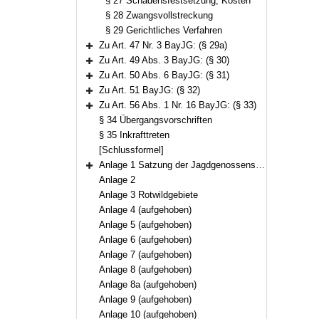
§ 27 Schadensfestsetzung, Kosten
§ 28 Zwangsvollstreckung
§ 29 Gerichtliches Verfahren
Zu Art. 47 Nr. 3 BayJG: (§ 29a)
Bereich erweitern
Zu Art. 49 Abs. 3 BayJG: (§ 30)
Bereich erweitern
Zu Art. 50 Abs. 6 BayJG: (§ 31)
Bereich erweitern
Zu Art. 51 BayJG: (§ 32)
Bereich erweitern
Zu Art. 56 Abs. 1 Nr. 16 BayJG: (§ 33)
Bereich erweitern
§ 34 Übergangsvorschriften
§ 35 Inkrafttreten
[Schlussformel]
Anlage 1 Satzung der Jagdgenossenschaft ……………
Bereich erweitern
Anlage 2
Anlage 3 Rotwildgebiete
Anlage 4 (aufgehoben)
Anlage 5 (aufgehoben)
Anlage 6 (aufgehoben)
Anlage 7 (aufgehoben)
Anlage 8 (aufgehoben)
Anlage 8a (aufgehoben)
Anlage 9 (aufgehoben)
Anlage 10 (aufgehoben)