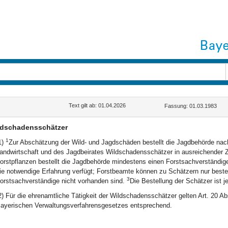
Text gilt ab: 01.04.2026
Fassung: 01.03.1983
ldschadensschätzer
1
1)
Zur Abschätzung der Wild- und Jagdschäden bestellt die Jagdbehörde nac
andwirtschaft und des Jagdbeirates Wildschadensschätzer in ausreichender 
orstpflanzen bestellt die Jagdbehörde mindestens einen Forstsachverständige
ie notwendige Erfahrung verfügt; Forstbeamte können zu Schätzern nur bestel
3
orstsachverständige nicht vorhanden sind.
Die Bestellung der Schätzer ist je
2) Für die ehrenamtliche Tätigkeit der Wildschadensschätzer gelten Art. 20 Abs
ayerischen Verwaltungsverfahrensgesetzes entsprechend.