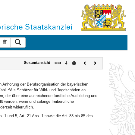
Suche ausführen
Suche zurücksetzen
Download
Drucken
Vorheriges
Nächstes
Gesamtansicht
Dokument
Dokument
h Anhörung der Berufsorganisation der bayerischen
2
Zahl.
Als Schätzer für Wild- und Jagdschäden an
n, der über eine ausreichende forstliche Ausbildung und
lt werden, wenn und solange freiberufliche
derzeit widerruflich.
. 1 und 5, Art. 21 Abs. 1 sowie die Art. 83 bis 85 des