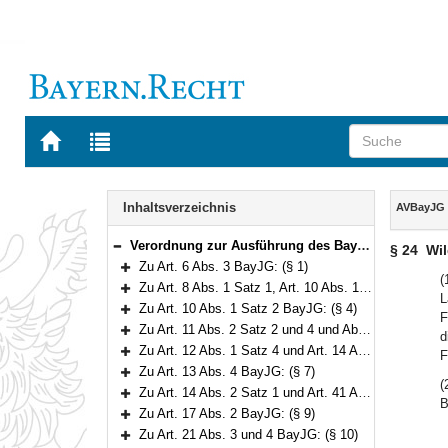
Zur
Zur
Startseite
Trefferliste
von
der
Navigation
BAYERN.RECHT
letzten
Inhalt
Inhaltsverzeichnis
AVBayJG
Suche
Verordnung zur Ausführung des Bayerischen Jagdgesetzes (AVBayJG) Vom 1. März 1983 (GVBl. S. 51) BayRS 792-2-W (§§ 1–35)
§ 24
Wi
Bereich reduzieren
Zu Art. 6 Abs. 3 BayJG: (§ 1)
Bereich erweitern
(
Zu Art. 8 Abs. 1 Satz 1, Art. 10 Abs. 1 Satz 1, Art. 15 Abs. 1 Satz 1 und Art. 16 Abs. 1 Satz 1 BayJG: (§§ 2–3)
L
Bereich erweitern
Zu Art. 10 Abs. 1 Satz 2 BayJG: (§ 4)
F
Bereich erweitern
Zu Art. 11 Abs. 2 Satz 2 und 4 und Abs. 6 BayJG: (§ 5)
d
Bereich erweitern
Zu Art. 12 Abs. 1 Satz 4 und Art. 14 Abs. 4 Satz 1 BayJG: (§ 6)
F
Bereich erweitern
Zu Art. 13 Abs. 4 BayJG: (§ 7)
Bereich erweitern
(
Zu Art. 14 Abs. 2 Satz 1 und Art. 41 Abs. 5 Satz 3 BayJG: (§ 8)
B
Bereich erweitern
Zu Art. 17 Abs. 2 BayJG: (§ 9)
Bereich erweitern
Zu Art. 21 Abs. 3 und 4 BayJG: (§ 10)
Bereich erweitern