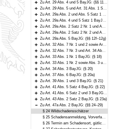
Zu Art. 29 Abs. 4 und 5 BayJG: (§§ 11–11a)
Bereich erweitern
Zu Art. 29 Abs. 5 und Art. 31 Abs. 1 Satz 2 BayJG: (§ 12)
Bereich erweitern
Zu Art. 29a Abs. 2 und Abs. 5 Satz 1 BayJG: (§§ 12a–12b)
Bereich erweitern
Zu Art. 29a Abs. 4 und 5 Satz 1 BayJG: (§ 12c)
Bereich erweitern
Zu Art. 29a Abs. 2 Satz 2 Nr. 1 und Abs. 5 BayJG: (§ 12d)
Bereich erweitern
Zu Art. 29a Abs. 2 Satz 2 Nr. 2 und Abs. 5 BayJG: (§ 12e)
Bereich erweitern
Zu Art. 29a Abs. 5 BayJG: (§§ 12f–12g)
Bereich erweitern
Zu Art. 32 Abs. 7 Nr. 1 und 2 sowie Art. 32a Abs. 5 BayJG: (§§ 13–16)
Bereich erweitern
Zu Art. 32 Abs. 7 Nr. 3 und Art. 34 Abs. 3 BayJG: (§ 17)
Bereich erweitern
Zu Art. 33 Abs. 1 Nr. 1 BayJG: (§ 18)
Bereich erweitern
Zu Art. 33 Abs. 1 Nr. 2 sowie Abs. 3 und 4 BayJG: (§ 19)
Bereich erweitern
Zu Art. 34 Abs. 3 BayJG: (§ 20)
Bereich erweitern
Zu Art. 37 Abs. 6 BayJG: (§ 20a)
Bereich erweitern
Zu Art. 39 Abs. 1 und 3 BayJG: (§ 21)
Bereich erweitern
Zu Art. 41 Abs. 5 Satz 4 BayJG: (§ 22)
Bereich erweitern
Zu Art. 41 Abs. 6 Satz 2 und 3 BayJG: (§ 23)
Bereich erweitern
Zu Art. 43 Abs. 2 Satz 2 BayJG: (§ 23a)
Bereich erweitern
Zu Art. 47a Abs. 2 BayJG: (§§ 24–29)
Bereich reduzieren
§ 24 Wildschadensschätzer
§ 25 Schadensanmeldung, Vorverfahren, Zurückweisungsbescheid
§ 26 Termin am Schadensort, gütliche Einigung