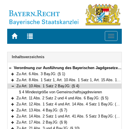
Zur
Zur
Toggle
Startseite
Trefferliste
navigati
von
der
BAYERN.RECHT
letzten
Navigation
Inhaltsverzeichnis
Suche
Verordnung zur Ausführung des Bayerischen Jagdgesetzes (AVBayJG) Vom 1. März 1983 (GVBl. S. 51) BayRS 792-2-W (§§ 1–35)
Bereich reduzieren
Zu Art. 6 Abs. 3 BayJG: (§ 1)
Bereich erweitern
Zu Art. 8 Abs. 1 Satz 1, Art. 10 Abs. 1 Satz 1, Art. 15 Abs. 1 Satz 1 und Art. 16 Abs. 1 Satz 1 BayJG: (§§ 2–3)
Bereich erweitern
Zu Art. 10 Abs. 1 Satz 2 BayJG: (§ 4)
Bereich reduzieren
§ 4 Mindestgröße von Gemeinschaftsjagdrevieren
Zu Art. 11 Abs. 2 Satz 2 und 4 und Abs. 6 BayJG: (§ 5)
Bereich erweitern
Zu Art. 12 Abs. 1 Satz 4 und Art. 14 Abs. 4 Satz 1 BayJG: (§ 6)
Bereich erweitern
Zu Art. 13 Abs. 4 BayJG: (§ 7)
Bereich erweitern
Zu Art. 14 Abs. 2 Satz 1 und Art. 41 Abs. 5 Satz 3 BayJG: (§ 8)
Bereich erweitern
Zu Art. 17 Abs. 2 BayJG: (§ 9)
Bereich erweitern
Zu Art. 21 Abs. 3 und 4 BayJG: (§ 10)