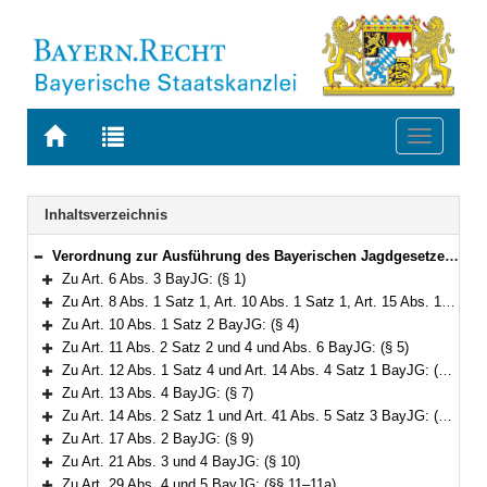
Zur
Zur
Toggle
Startseite
Trefferliste
navigati
von
der
BAYERN.RECHT
letzten
Navigation
Inhaltsverzeichnis
Suche
Verordnung zur Ausführung des Bayerischen Jagdgesetzes (AVBayJG) Vom 1. März 1983 (GVBl. S. 51) BayRS 792-2-W (§§ 1–35)
Bereich reduzieren
Zu Art. 6 Abs. 3 BayJG: (§ 1)
Bereich erweitern
Zu Art. 8 Abs. 1 Satz 1, Art. 10 Abs. 1 Satz 1, Art. 15 Abs. 1 Satz 1 und Art. 16 Abs. 1 Satz 1 BayJG: (§§ 2–3)
Bereich erweitern
Zu Art. 10 Abs. 1 Satz 2 BayJG: (§ 4)
Bereich erweitern
Zu Art. 11 Abs. 2 Satz 2 und 4 und Abs. 6 BayJG: (§ 5)
Bereich erweitern
Zu Art. 12 Abs. 1 Satz 4 und Art. 14 Abs. 4 Satz 1 BayJG: (§ 6)
Bereich erweitern
Zu Art. 13 Abs. 4 BayJG: (§ 7)
Bereich erweitern
Zu Art. 14 Abs. 2 Satz 1 und Art. 41 Abs. 5 Satz 3 BayJG: (§ 8)
Bereich erweitern
Zu Art. 17 Abs. 2 BayJG: (§ 9)
Bereich erweitern
Zu Art. 21 Abs. 3 und 4 BayJG: (§ 10)
Bereich erweitern
Zu Art. 29 Abs. 4 und 5 BayJG: (§§ 11–11a)