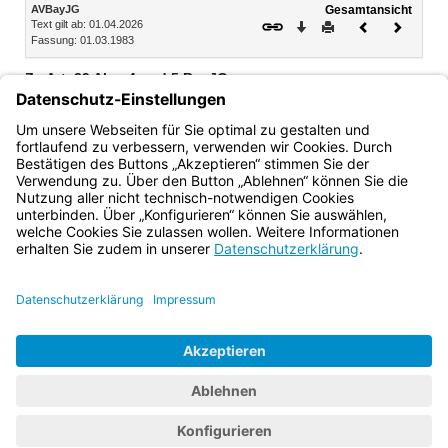
Inhalt
AVBayJG
Gesamtansicht
Text gilt ab: 01.04.2026
Download
Drucken
Vorheriges
Nächste
Fassung: 01.03.1983
Dokument
Dokume
Zu Art. 29 Abs. 4 und 5 BayJG:
§ 11 Ausübung der Jagd auf Wasserfederwild an und über
Gewässern
§ 11a Jagdlicher Einsatz von Nachtsichttechnik
Bayern.de
BayernPortal
Datenschutz
Impressum
Barrierefreiheit
Hilfe
Kontakt
Kontrastwechsel
Schriftgröße