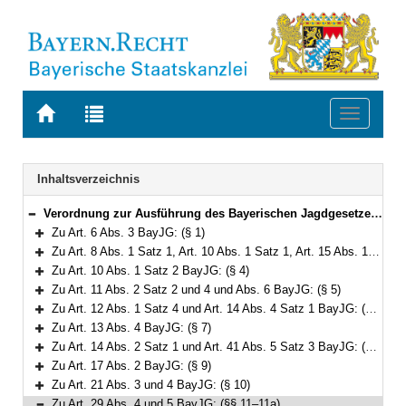
Zur
Zur
Toggle
Startseite
Trefferliste
navigati
von
der
BAYERN.RECHT
letzten
Navigation
Inhaltsverzeichnis
Suche
Verordnung zur Ausführung des Bayerischen Jagdgesetzes (AVBayJG) Vom 1. März 1983 (GVBl. S. 51) BayRS 792-2-W (§§ 1–35)
Bereich reduzieren
Zu Art. 6 Abs. 3 BayJG: (§ 1)
Bereich erweitern
Zu Art. 8 Abs. 1 Satz 1, Art. 10 Abs. 1 Satz 1, Art. 15 Abs. 1 Satz 1 und Art. 16 Abs. 1 Satz 1 BayJG: (§§ 2–3)
Bereich erweitern
Zu Art. 10 Abs. 1 Satz 2 BayJG: (§ 4)
Bereich erweitern
Zu Art. 11 Abs. 2 Satz 2 und 4 und Abs. 6 BayJG: (§ 5)
Bereich erweitern
Zu Art. 12 Abs. 1 Satz 4 und Art. 14 Abs. 4 Satz 1 BayJG: (§ 6)
Bereich erweitern
Zu Art. 13 Abs. 4 BayJG: (§ 7)
Bereich erweitern
Zu Art. 14 Abs. 2 Satz 1 und Art. 41 Abs. 5 Satz 3 BayJG: (§ 8)
Bereich erweitern
Zu Art. 17 Abs. 2 BayJG: (§ 9)
Bereich erweitern
Zu Art. 21 Abs. 3 und 4 BayJG: (§ 10)
Bereich erweitern
Zu Art. 29 Abs. 4 und 5 BayJG: (§§ 11–11a)