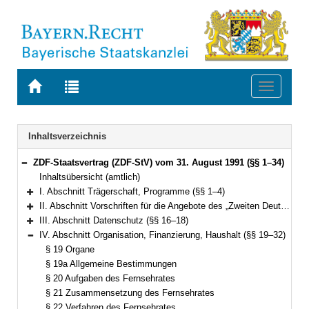
Zur
Zur
Toggle
Startseite
Trefferliste
navigati
von
der
BAYERN.RECHT
letzten
Navigation
Inhaltsverzeichnis
Suche
ZDF-Staatsvertrag (ZDF-StV) vom 31. August 1991 (§§ 1–34)
Bereich reduzieren
Inhaltsübersicht (amtlich)
I. Abschnitt Trägerschaft, Programme (§§ 1–4)
Bereich erweitern
II. Abschnitt Vorschriften für die Angebote des „Zweiten Deutschen Fernsehens (ZDF)“ (§§ 5–15)
Bereich erweitern
III. Abschnitt Datenschutz (§§ 16–18)
Bereich erweitern
IV. Abschnitt Organisation, Finanzierung, Haushalt (§§ 19–32)
Bereich reduzieren
§ 19 Organe
§ 19a Allgemeine Bestimmungen
§ 20 Aufgaben des Fernsehrates
§ 21 Zusammensetzung des Fernsehrates
§ 22 Verfahren des Fernsehrates