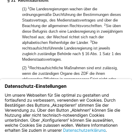
§ 31
Rechtsaufsicht
1
(1)
Die Landesregierungen wachen über die
ordnungsgemäße Durchführung der Bestimmungen dieses
Staatsvertrags, des Medienstaatsvertrages und über die
2
Beachtung der allgemeinen Rechtsvorschriften.
Sie üben
diese Befugnis durch eine Landesregierung in zweijährigem
Wechsel aus; der Wechsel richtet sich nach der
3
alphabetischen Reihenfolge der Länder.
Die
rechtsaufsichtsführende Landesregierung ist jeweils
zugleich zuständige Behörde nach § 16 Abs. 1 Satz 1 des
Medienstaatsvertrages.
1
(2)
Rechtsaufsichtliche Maßnahmen sind erst zulässig,
wenn die zuständigen Organe des ZDF die ihnen
obliegenden Pflichten in angemessener Frist nicht oder
2
nicht hinreichend erfüllen.
Die rechtsaufsichtsführende
Landesregierung ist berechtigt, dem ZDF im Einzelfall eine
angemessene Frist zur Wahrnehmung seiner Pflichten zu
setzen.
Bayern.de
BayernPortal