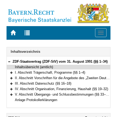
Zur
Zur
Toggle
Startseite
Trefferliste
navigati
von
der
BAYERN.RECHT
letzten
Navigation
Inhaltsverzeichnis
Suche
ZDF-Staatsvertrag (ZDF-StV) vom 31. August 1991 (§§ 1–34)
Bereich reduzieren
Inhaltsübersicht (amtlich)
I. Abschnitt Trägerschaft, Programme (§§ 1–4)
Bereich erweitern
II. Abschnitt Vorschriften für die Angebote des „Zweiten Deutschen Fernsehens (ZDF)“ (§§ 5–15)
Bereich erweitern
III. Abschnitt Datenschutz (§§ 16–18)
Bereich erweitern
IV. Abschnitt Organisation, Finanzierung, Haushalt (§§ 19–32)
Bereich erweitern
V. Abschnitt Übergangs- und Schlussbestimmungen (§§ 33–34)
Bereich erweitern
Anlage Protokollerklärungen
Inhalt