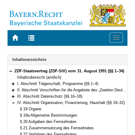
Zur
Zur
Toggle
Startseite
Trefferliste
navigati
von
der
BAYERN.RECHT
letzten
Navigation
Inhaltsverzeichnis
Suche
ZDF-Staatsvertrag (ZDF-StV) vom 31. August 1991 (§§ 1–34)
Bereich reduzieren
Inhaltsübersicht (amtlich)
I. Abschnitt Trägerschaft, Programme (§§ 1–4)
Bereich erweitern
II. Abschnitt Vorschriften für die Angebote des „Zweiten Deutschen Fernsehens (ZDF)“ (§§ 5–15)
Bereich erweitern
III. Abschnitt Datenschutz (§§ 16–18)
Bereich erweitern
IV. Abschnitt Organisation, Finanzierung, Haushalt (§§ 19–32)
Bereich reduzieren
§ 19 Organe
§ 19a Allgemeine Bestimmungen
§ 20 Aufgaben des Fernsehrates
§ 21 Zusammensetzung des Fernsehrates
§ 22 Verfahren des Fernsehrates