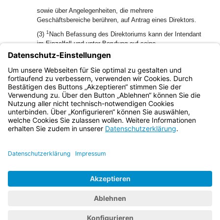
sowie über Angelegenheiten, die mehrere
Geschäftsbereiche berühren, auf Antrag eines Direktors.
1
(3)
Nach Befassung des Direktoriums kann der Intendant
im Einzelfall und unter Berufung auf seine
2
Gesamtverantwortung auch alleine entscheiden.
Übt der
Intendant seine Entscheidungsbefugnis nach Satz 1 aus,
ist dies den zuständigen Gremien in der auf die
Entscheidung folgenden Sitzung mitzuteilen.
Bayern.de
BayernPortal
Datenschutz
Impressum
Barrierefreiheit
Hilfe
Kontakt
Kontrastwechsel
Schriftgröße