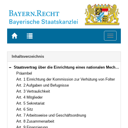
Zur
Zur
Toggle
Startseite
Trefferliste
navigati
von
der
BAYERN.RECHT
letzten
Navigation
Inhaltsverzeichnis
Suche
Staatsvertrag über die Einrichtung eines nationalen Mechanismus aller Länder nach Artikel 3 des Fakultativprotokolls vom 18. Dezember 2002 zu dem Übereinkommen der Vereinten Nationen gegen Folter und andere grausame, unmenschliche oder erniedrigende Behandlung oder Strafe Vom 25. Juni 2009 (Art. 1–11)
Bereich reduzieren
Präambel
Art. 1 Einrichtung der Kommission zur Verhütung von Folter
Art. 2 Aufgaben und Befugnisse
Art. 3 Vertraulichkeit
Art. 4 Mitglieder
Art. 5 Sekretariat
Art. 6 Sitz
Art. 7 Arbeitsweise und Geschäftsordnung
Art. 8 Zusammenarbeit
Art. 9 Finanzierung