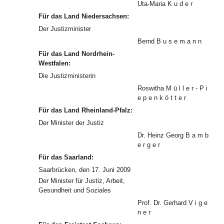
Uta-Maria K u d e r
Für das Land Niedersachsen:
Der Justizminister
Bernd B u s e m a n n
Für das Land Nordrhein-
Westfalen:
Die Justizministerin
Roswitha M ü l l e r - P i
e p e n k ö t t e r
Für das Land Rheinland-Pfalz:
Der Minister der Justiz
Dr. Heinz Georg B a m b
e r g e r
Für das Saarland:
Saarbrücken, den 17. Juni 2009
Der Minister für Justiz, Arbeit,
Gesundheit und Soziales
Prof. Dr. Gerhard V i g e
n e r