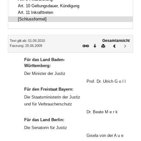
Art. 10 Geltungsdauer, Kündigung
Art. 11 Inkrafttreten
[Schlussformel]
Inhalt
Gesamtansicht
Text gilt ab: 01.09.2010
Download
Drucken
Vorheriges
Nächste
Fassung: 25.06.2009
Dokument
Dokume
(inaktiv)
Für das Land Baden-
Württemberg:
Der Minister der Justiz
Prof. Dr. Ulrich G o l l
Für den Freistaat Bayern:
Die Staatsministerin der Justiz
und für Verbraucherschutz
Dr. Beate M e r k
Für das Land Berlin:
Die Senatorin für Justiz
Gisela von der A u e