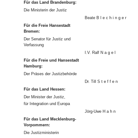
Für das Land Brandenburg:
Die Ministerin der Justiz
Beate B l e c h i n g e r
Für die Freie Hansestadt
Bremen:
Der Senator für Justiz und
Verfassung
I.V. Ralf N a g e l
Für die Freie und Hansestadt
Hamburg:
Der Präses der Justizbehörde
Dr. Till S t e f f e n
Für das Land Hessen:
Der Minister der Justiz,
für Integration und Europa
Jörg-Uwe H a h n
Für das Land Mecklenburg-
Vorpommern:
Die Justizministerin