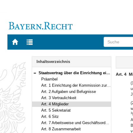
Zur
Zur
Startseite
Trefferliste
von
der
Navigation
BAYERN.RECHT
letzten
Inhalt
Inhaltsverzeichnis
Suche
Staatsvertrag über die Einrichtung eines nationalen Mechanismus aller Länder nach Artikel 3 des Fakultativprotokolls vom 18. Dezember 2002 zu dem Übereinkommen der Vereinten Nationen gegen Folter und andere grausame, unmenschliche oder erniedrigende Behandlung oder Strafe Vom 25. Juni 2009 (Art. 1–11)
Art. 4
Mi
Bereich reduzieren
Präambel
(
Art. 1 Einrichtung der Kommission zur Verhütung von Folter
u
Art. 2 Aufgaben und Befugnisse
J
Art. 3 Vertraulichkeit
(
Art. 4 Mitglieder
w
Art. 5 Sekretariat
3
Art. 6 Sitz
A
Art. 7 Arbeitsweise und Geschäftsordnung
B
Art. 8 Zusammenarbeit
v