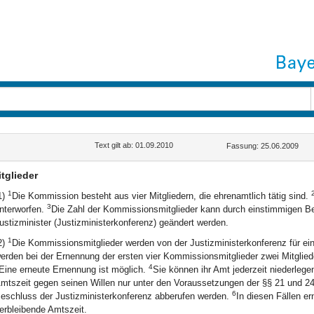
Text gilt ab: 01.09.2010
Fassung: 25.06.2009
tglieder
1
1)
Die Kommission besteht aus vier Mitgliedern, die ehrenamtlich tätig sind.
3
nterworfen.
Die Zahl der Kommissionsmitglieder kann durch einstimmigen Be
ustizminister (Justizministerkonferenz) geändert werden.
1
2)
Die Kommissionsmitglieder werden von der Justizministerkonferenz für ei
erden bei der Ernennung der ersten vier Kommissionsmitglieder zwei Mitglieder
4
Eine erneute Ernennung ist möglich.
Sie können ihr Amt jederzeit niederlege
mtszeit gegen seinen Willen nur unter den Voraussetzungen der §§ 21 und 2
6
eschluss der Justizministerkonferenz abberufen werden.
In diesen Fällen er
erbleibende Amtszeit.