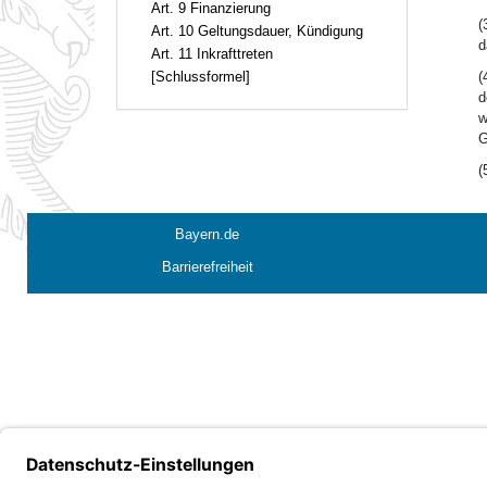
Art. 9 Finanzierung
(
Art. 10 Geltungsdauer, Kündigung
d
Art. 11 Inkrafttreten
[Schlussformel]
(
d
w
G
(
Bayern.de
Barrierefreiheit