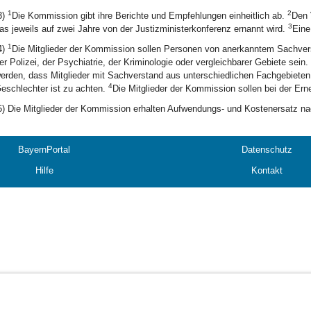
1
2
3)
Die Kommission gibt ihre Berichte und Empfehlungen einheitlich ab.
Den 
3
as jeweils auf zwei Jahre von der Justizministerkonferenz ernannt wird.
Eine
1
4)
Die Mitglieder der Kommission sollen Personen von anerkanntem Sachvers
er Polizei, der Psychiatrie, der Kriminologie oder vergleichbarer Gebiete sein.
erden, dass Mitglieder mit Sachverstand aus unterschiedlichen Fachgebieten 
4
eschlechter ist zu achten.
Die Mitglieder der Kommission sollen bei der Erne
5) Die Mitglieder der Kommission erhalten Aufwendungs- und Kostenersatz n
BayernPortal
Datenschutz
Hilfe
Kontakt