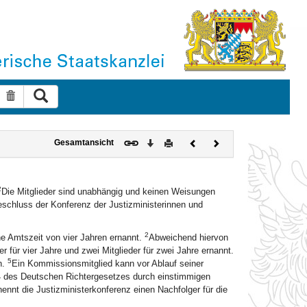
Suche ausführen
Suche zurücksetzen
Download
Drucken
Vorheriges
Nächstes
Gesamtansicht
Dokument
Dokument
2
Die Mitglieder sind unabhängig und keinen Weisungen
schluss der Konferenz der Justizministerinnen und
2
ne Amtszeit von vier Jahren ernannt.
Abweichend hiervon
 für vier Jahre und zwei Mitglieder für zwei Jahre ernannt.
5
n.
Ein Kommissionsmitglied kann vor Ablauf seiner
4 des Deutschen Richtergesetzes durch einstimmigen
nennt die Justizministerkonferenz einen Nachfolger für die