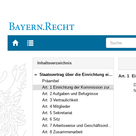
Zur
Zur
Startseite
Trefferliste
von
der
Navigation
BAYERN.RECHT
letzten
Inhalt
Inhaltsverzeichnis
Suche
Staatsvertrag über die Einrichtung eines nationalen Mechanismus aller Länder nach Artikel 3 des Fakultativprotokolls vom 18. Dezember 2002 zu dem Übereinkommen der Vereinten Nationen gegen Folter und andere grausame, unmenschliche oder erniedrigende Behandlung oder Strafe Vom 25. Juni 2009 (Art. 1–11)
Art. 1
Ei
Bereich reduzieren
Präambel
D
Art. 1 Einrichtung der Kommission zur Verhütung von Folter
N
Art. 2 Aufgaben und Befugnisse
Art. 3 Vertraulichkeit
Art. 4 Mitglieder
Art. 5 Sekretariat
Art. 6 Sitz
Art. 7 Arbeitsweise und Geschäftsordnung
Art. 8 Zusammenarbeit