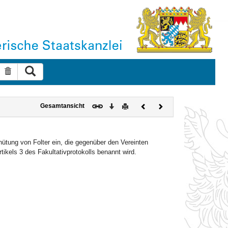
Suche ausführen
Suche zurücksetzen
Download
Drucken
Vorheriges
Nächstes
Gesamtansicht
Dokument
Dokument
tung von Folter ein, die gegenüber den Vereinten
ikels 3 des Fakultativprotokolls benannt wird.