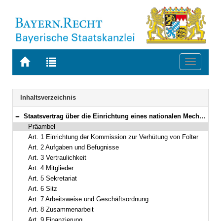
Zur
Zur
Toggle
Startseite
Trefferliste
navigati
von
der
BAYERN.RECHT
letzten
Navigation
Inhaltsverzeichnis
Suche
Staatsvertrag über die Einrichtung eines nationalen Mechanismus aller Länder nach Artikel 3 des Fakultativprotokolls vom 18. Dezember 2002 zu dem Übereinkommen der Vereinten Nationen gegen Folter und andere grausame, unmenschliche oder erniedrigende Behandlung oder Strafe Vom 25. Juni 2009 (Art. 1–11)
Bereich reduzieren
Präambel
Art. 1 Einrichtung der Kommission zur Verhütung von Folter
Art. 2 Aufgaben und Befugnisse
Art. 3 Vertraulichkeit
Art. 4 Mitglieder
Art. 5 Sekretariat
Art. 6 Sitz
Art. 7 Arbeitsweise und Geschäftsordnung
Art. 8 Zusammenarbeit
Art. 9 Finanzierung