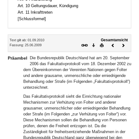
Art. 10 Geltungsdauer, Kündigung
Art. 11 Inkrafttreten
[Schlussformel]
Inhalt
Gesamtansicht
Text gilt ab: 01.09.2010
Download
Drucken
Vorheriges
Nächste
Fassung: 25.06.2009
Dokument
Dokume
Präambel
Die Bundesrepublik Deutschland hat am 20. September
2006 das Fakultativprotokoll vom 18. Dezember 2002 zu
dem Übereinkommen der Vereinten Nationen gegen Folter
und andere grausame, unmenschliche oder erniedrigende
Behandlung oder Strafe (im Folgenden „Fakultativprotokoll“)
unterzeichnet.
Das Fakultativprotokoll sieht die Einrichtung nationaler
Mechanismen zur Verhütung von Folter und anderer
grausamer, unmenschlicher oder erniedrigender Behandlung
oder Strafe (im Folgenden „zur Verhütung von Folter“) vor.
Diese Mechanismen sollen die Behandlung von Personen
prüfen, denen die Freiheit entzogen ist. Da die
Zuständigkeit für freiheitsentziehende Maßnahmen in der
Bundesrepublik Deutschland ganz überwiegend bei den