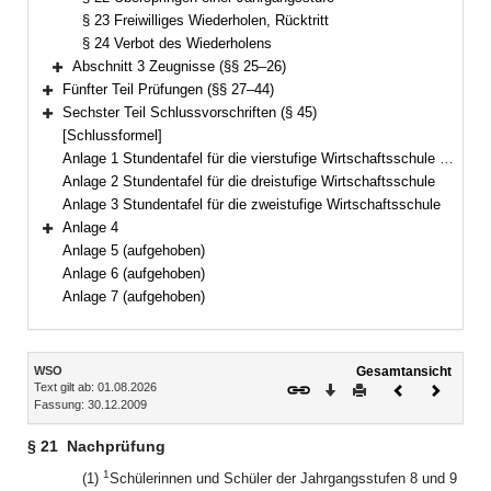
§ 23 Freiwilliges Wiederholen, Rücktritt
§ 24 Verbot des Wiederholens
Abschnitt 3 Zeugnisse (§§ 25–26)
Bereich erweitern
Fünfter Teil Prüfungen (§§ 27–44)
Bereich erweitern
Sechster Teil Schlussvorschriften (§ 45)
Bereich erweitern
[Schlussformel]
Anlage 1 Stundentafel für die vierstufige Wirtschaftsschule mit Vorklasse
Anlage 2 Stundentafel für die dreistufige Wirtschaftsschule
Anlage 3 Stundentafel für die zweistufige Wirtschaftsschule
Anlage 4
Bereich erweitern
Anlage 5 (aufgehoben)
Anlage 6 (aufgehoben)
Anlage 7 (aufgehoben)
Inhalt
WSO
Gesamtansicht
Text gilt ab: 01.08.2026
Download
Drucken
Vorheriges
Nächste
Fassung: 30.12.2009
Dokument
Dokume
§ 21
Nachprüfung
1
(1)
Schülerinnen und Schüler der Jahrgangsstufen 8 und 9