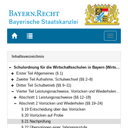
Zur
Zur
Toggle
Startseite
Trefferliste
navigati
von
der
BAYERN.RECHT
letzten
Navigation
Inhaltsverzeichnis
Suche
Schulordnung für die Wirtschaftsschulen in Bayern (Wirtschaftsschulordnung – WSO) Vom 30. Dezember 2009 (GVBl. 2010 S. 17, 227) BayRS 2236-5-1-K (§§ 1–45)
Bereich reduzieren
Erster Teil Allgemeines (§ 1)
Bereich erweitern
Zweiter Teil Aufnahme, Schulwechsel (§§ 2–8)
Bereich erweitern
Dritter Teil Schulbetrieb (§§ 9–11)
Bereich erweitern
Vierter Teil Leistungsnachweise, Vorrücken und Wiederholen, Zeugnisse (§§ 12–26)
Bereich reduzieren
Abschnitt 1 Leistungsnachweise (§§ 12–18)
Bereich erweitern
Abschnitt 2 Vorrücken und Wiederholen (§§ 19–24)
Bereich reduzieren
§ 19 Entscheidung über das Vorrücken
§ 20 Vorrücken auf Probe
§ 21 Nachprüfung
§ 22 Überspringen einer Jahrgangsstufe