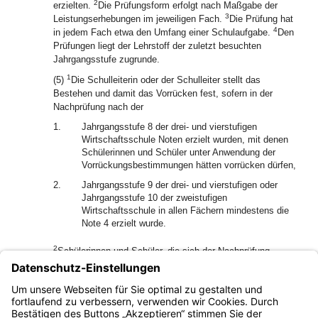
2
erzielten.
Die Prüfungsform erfolgt nach Maßgabe der
3
Leistungserhebungen im jeweiligen Fach.
Die Prüfung hat
4
in jedem Fach etwa den Umfang einer Schulaufgabe.
Den
Prüfungen liegt der Lehrstoff der zuletzt besuchten
Jahrgangsstufe zugrunde.
1
(5)
Die Schulleiterin oder der Schulleiter stellt das
Bestehen und damit das Vorrücken fest, sofern in der
Nachprüfung nach der
1.
Jahrgangsstufe 8 der drei- und vierstufigen
Wirtschaftsschule Noten erzielt wurden, mit denen
Schülerinnen und Schüler unter Anwendung der
Vorrückungsbestimmungen hätten vorrücken dürfen,
2.
Jahrgangsstufe 9 der drei- und vierstufigen oder
Jahrgangsstufe 10 der zweistufigen
Wirtschaftsschule in allen Fächern mindestens die
Note 4 erzielt wurde.
2
Schülerinnen und Schüler, die sich der Nachprüfung
erfolgreich unterzogen haben, erhalten im Jahreszeugnis
einen Vermerk darüber, dass sie auf Grund einer
bestandenen Nachprüfung in die nächst höhere
Jahrgangsstufe vorrücken dürfen.