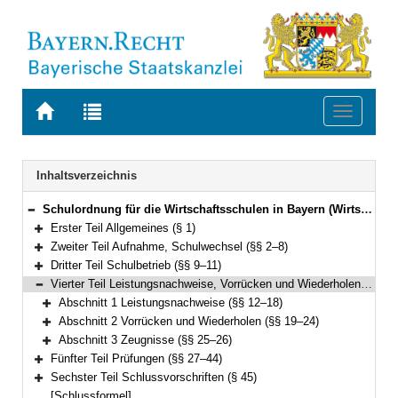
Zur
Zur
Toggle
Startseite
Trefferliste
navigati
von
der
BAYERN.RECHT
letzten
Navigation
Inhaltsverzeichnis
Suche
Schulordnung für die Wirtschaftsschulen in Bayern (Wirtschaftsschulordnung – WSO) Vom 30. Dezember 2009 (GVBl. 2010 S. 17, 227) BayRS 2236-5-1-K (§§ 1–45)
Bereich reduzieren
Erster Teil Allgemeines (§ 1)
Bereich erweitern
Zweiter Teil Aufnahme, Schulwechsel (§§ 2–8)
Bereich erweitern
Dritter Teil Schulbetrieb (§§ 9–11)
Bereich erweitern
Vierter Teil Leistungsnachweise, Vorrücken und Wiederholen, Zeugnisse (§§ 12–26)
Bereich reduzieren
Abschnitt 1 Leistungsnachweise (§§ 12–18)
Bereich erweitern
Abschnitt 2 Vorrücken und Wiederholen (§§ 19–24)
Bereich erweitern
Abschnitt 3 Zeugnisse (§§ 25–26)
Bereich erweitern
Fünfter Teil Prüfungen (§§ 27–44)
Bereich erweitern
Sechster Teil Schlussvorschriften (§ 45)
Bereich erweitern
[Schlussformel]