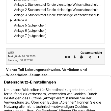
Anlage 1 Stundentafel für die vierstufige Wirtschaftsschule mit Vorklasse
Anlage 2 Stundentafel für die dreistufige Wirtschaftsschule
Anlage 3 Stundentafel für die zweistufige Wirtschaftsschule
Anlage 4
Bereich erweitern
Anlage 5 (aufgehoben)
Anlage 6 (aufgehoben)
Anlage 7 (aufgehoben)
Inhalt
WSO
Gesamtansicht
Text gilt ab: 01.08.2026
Download
Drucken
Vorheriges
Nächste
Fassung: 30.12.2009
Dokument
Dokume
Vierter Teil Leistungsnachweise, Vorrücken und
Wiederholen, Zeugnisse
Abschnitt 1 Leistungsnachweise (§§ 12–18)
Abschnitt 2 Vorrücken und Wiederholen (§§ 19–24)
Abschnitt 3 Zeugnisse (§§ 25–26)
Bayern.de