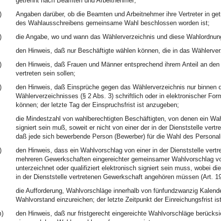
getrennt nach Beamten und Arbeitnehmer;
)
Angaben darüber, ob die Beamten und Arbeitnehmer ihre Vertreter in g
des Wahlausschreibens gemeinsame Wahl beschlossen worden ist;
)
die Angabe, wo und wann das Wählerverzeichnis und diese Wahlordnung 
den Hinweis, daß nur Beschäftigte wählen können, die in das Wählerver
)
den Hinweis, daß Frauen und Männer entsprechend ihrem Anteil an den w
vertreten sein sollen;
)
den Hinweis, daß Einsprüche gegen das Wählerverzeichnis nur binnen d
Wählerverzeichnisses (§ 2 Abs. 3) schriftlich oder in elektronischer F
können; der letzte Tag der Einspruchsfrist ist anzugeben;
die Mindestzahl von wahlberechtigten Beschäftigten, von denen ein Wahlv
signiert sein muß, soweit er nicht von einer der in der Dienststelle ve
daß jede sich bewerbende Person (Bewerber) für die Wahl des Personal
)
den Hinweis, dass ein Wahlvorschlag von einer in der Dienststelle ver
mehreren Gewerkschaften eingereichter gemeinsamer Wahlvorschlag von 
unterzeichnet oder qualifiziert elektronisch signiert sein muss, wobei di
in der Dienststelle vertretenen Gewerkschaft angehören müssen (Art. 
die Aufforderung, Wahlvorschläge innerhalb von fünfundzwanzig Kalen
Wahlvorstand einzureichen; der letzte Zeitpunkt der Einreichungsfrist i
)
den Hinweis, daß nur fristgerecht eingereichte Wahlvorschläge berücksi