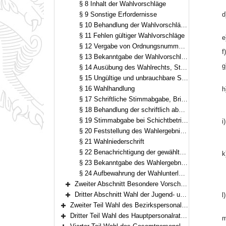
§ 8 Inhalt der Wahlvorschläge
§ 9 Sonstige Erfordernisse
d
§ 10 Behandlung der Wahlvorschläge durch den Wahlvorstand; ungültige Wahlvorschläge
§ 11 Fehlen gültiger Wahlvorschläge
e
§ 12 Vergabe von Ordnungsnummern, Bezeichnung der Wahlvorschläge
f)
§ 13 Bekanntgabe der Wahlvorschläge
g
§ 14 Ausübung des Wahlrechts, Stimmzettel
§ 15 Ungültige und unbrauchbare Stimmzettel
§ 16 Wahlhandlung
h
§ 17 Schriftliche Stimmabgabe, Briefwahl
§ 18 Behandlung der schriftlich abgegebenen Stimmen
§ 19 Stimmabgabe bei Schichtbetrieb und bei Nebenstellen und Teilen von Dienststellen
i)
§ 20 Feststellung des Wahlergebnisses
§ 21 Wahlniederschrift
§ 22 Benachrichtigung der gewählten Bewerber
k
§ 23 Bekanntgabe des Wahlergebnisses
§ 24 Aufbewahrung der Wahlunterlagen
Zweiter Abschnitt Besondere Vorschriften für das Wahlverfahren (§§ 25–30)
Bereich erweitern
Dritter Abschnitt Wahl der Jugend- und Auszubildendenvertretung (§§ 31–32)
l)
Bereich erweitern
Zweiter Teil Wahl des Bezirkspersonalrats und der Bezirksjugend- und Auszubildendenvertretung (§§ 33–45)
Bereich erweitern
Dritter Teil Wahl des Hauptpersonalrats und der Hauptjugend- und Auszubildendenvertretung (§§ 46–52)
m
Bereich erweitern