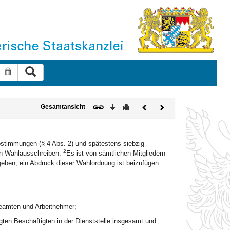
Suche ausführen
Suche zurücksetzen
Download
Drucken
Vorheriges
Nächstes
Gesamtansicht
Dokument
Dokument
bstimmungen (§ 4 Abs. 2) und spätestens siebzig
2
in Wahlausschreiben.
Es ist von sämtlichen Mitgliedern
ben; ein Abdruck dieser Wahlordnung ist beizufügen.
Beamten und Arbeitnehmer;
ten Beschäftigten in der Dienststelle insgesamt und