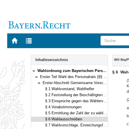
Zur
Zur
Startseite
Trefferliste
von
der
Navigation
BAYERN.RECHT
letzten
Inhalt
Inhaltsverzeichnis
WO-BayP
Suche
Wahlordnung zum Bayerischen Personalvertretungsgesetz (WO-BayPVG) Vom 12. Dezember 1995 (GVBl. S. 868) BayRS 2035-2-F (§§ 1–57)
§ 6
Wah
Bereich reduzieren
Erster Teil Wahl des Personalrats (§§ 1–32)
Bereich reduzieren
(
Erster Abschnitt Gemeinsame Vorschriften über Vorbereitung und Durchführung der Wahl (§§ 1–24)
K
Bereich reduzieren
§ 1 Wahlvorstand, Wahlhelfer
d
§ 2 Feststellung der Beschäftigtenzahl, Wählerverzeichnis
(
§ 3 Einsprüche gegen das Wählerverzeichnis
§ 4 Vorabstimmungen
a
§ 5 Ermittlung der Zahl der zu wählenden Personalratsmitglieder; Verteilung der Sitze auf die Gruppen
b
§ 6 Wahlausschreiben
c
§ 7 Wahlvorschläge, Einreichungsfrist