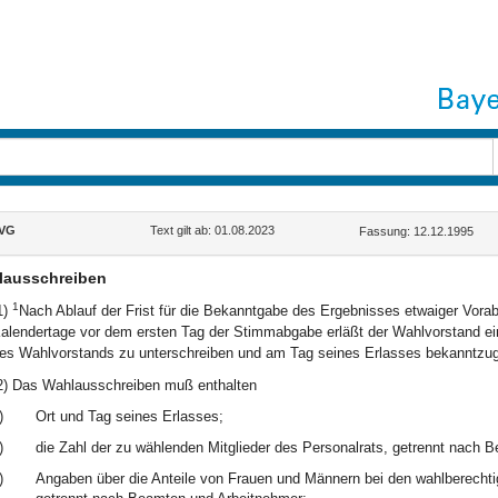
VG
Text gilt ab: 01.08.2023
Fassung: 12.12.1995
lausschreiben
1
1)
Nach Ablauf der Frist für die Bekanntgabe des Ergebnisses etwaiger Vora
alendertage vor dem ersten Tag der Stimmabgabe erläßt der Wahlvorstand e
es Wahlvorstands zu unterschreiben und am Tag seines Erlasses bekanntzuge
2) Das Wahlausschreiben muß enthalten
)
Ort und Tag seines Erlasses;
)
die Zahl der zu wählenden Mitglieder des Personalrats, getrennt nach 
)
Angaben über die Anteile von Frauen und Männern bei den wahlberechtig