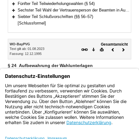
Bereich erweitern
Fünfter Teil Teilwiederholungswahlen (§ 54)
Bereich erweitern
Sechster Teil Wahl der Vertrauensperson der Beamten in Ausbildung und der nicht zum Stammpersonal gehörenden Beamten der Einsatzstufen bei der Bayerischen Bereitschaftspolizei (§ 55)
Bereich erweitern
Siebter Teil Schlußvorschriften (§§ 56–57)
Bereich erweitern
[Schlussformel]
Inhalt
WO-BayPVG
Gesamtansicht
Text gilt ab: 01.08.2023
Download
Drucken
Vorheriges
Nächste
Fassung: 12.12.1995
Dokument
Dokume
§ 24
Aufbewahrung der Wahlunterlagen
Die Wahlunterlagen (Niederschriften, Bekanntmachungen,
Stimmzettel usw.) werden vom Personalrat mindestens bis
zur Durchführung der nächsten Personalratswahl
aufbewahrt.
Bayern.de
BayernPortal
Datenschutz
Impressum