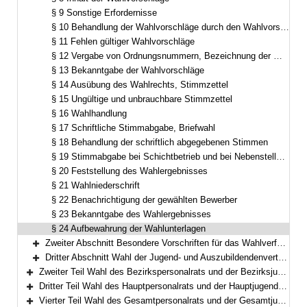
§ 9 Sonstige Erfordernisse
§ 10 Behandlung der Wahlvorschläge durch den Wahlvorstand; ungültige Wahlvorschläge
§ 11 Fehlen gültiger Wahlvorschläge
§ 12 Vergabe von Ordnungsnummern, Bezeichnung der Wahlvorschläge
§ 13 Bekanntgabe der Wahlvorschläge
§ 14 Ausübung des Wahlrechts, Stimmzettel
§ 15 Ungültige und unbrauchbare Stimmzettel
§ 16 Wahlhandlung
§ 17 Schriftliche Stimmabgabe, Briefwahl
§ 18 Behandlung der schriftlich abgegebenen Stimmen
§ 19 Stimmabgabe bei Schichtbetrieb und bei Nebenstellen und Teilen von Dienststellen
§ 20 Feststellung des Wahlergebnisses
§ 21 Wahlniederschrift
§ 22 Benachrichtigung der gewählten Bewerber
§ 23 Bekanntgabe des Wahlergebnisses
§ 24 Aufbewahrung der Wahlunterlagen
Zweiter Abschnitt Besondere Vorschriften für das Wahlverfahren (§§ 25–30)
Bereich erweitern
Dritter Abschnitt Wahl der Jugend- und Auszubildendenvertretung (§§ 31–32)
Bereich erweitern
Zweiter Teil Wahl des Bezirkspersonalrats und der Bezirksjugend- und Auszubildendenvertretung (§§ 33–45)
Bereich erweitern
Dritter Teil Wahl des Hauptpersonalrats und der Hauptjugend- und Auszubildendenvertretung (§§ 46–52)
Bereich erweitern
Vierter Teil Wahl des Gesamtpersonalrats und der Gesamtjugend- und Auszubildendenvertretung (§ 53)