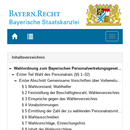
Zur
Zur
Toggle
Startseite
Trefferliste
navigati
von
der
BAYERN.RECHT
letzten
Navigation
Inhaltsverzeichnis
Suche
Wahlordnung zum Bayerischen Personalvertretungsgesetz (WO-BayPVG) Vom 12. Dezember 1995 (GVBl. S. 868) BayRS 2035-2-F (§§ 1–57)
Bereich reduzieren
Erster Teil Wahl des Personalrats (§§ 1–32)
Bereich reduzieren
Erster Abschnitt Gemeinsame Vorschriften über Vorbereitung und Durchführung der Wahl (§§ 1–24)
Bereich reduzieren
§ 1 Wahlvorstand, Wahlhelfer
§ 2 Feststellung der Beschäftigtenzahl, Wählerverzeichnis
§ 3 Einsprüche gegen das Wählerverzeichnis
§ 4 Vorabstimmungen
§ 5 Ermittlung der Zahl der zu wählenden Personalratsmitglieder; Verteilung der Sitze auf die Gruppen
§ 6 Wahlausschreiben
§ 7 Wahlvorschläge, Einreichungsfrist
§ 8 Inhalt der Wahlvorschläge