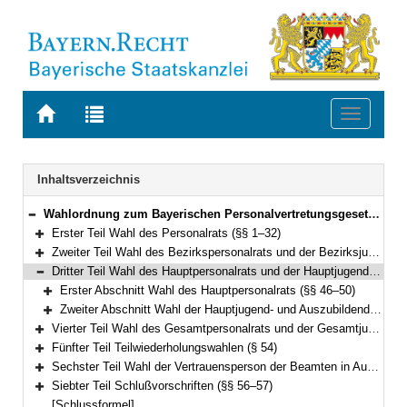
Zur
Zur
Toggle
Startseite
Trefferliste
navigati
von
der
BAYERN.RECHT
letzten
Navigation
Inhaltsverzeichnis
Suche
Wahlordnung zum Bayerischen Personalvertretungsgesetz (WO-BayPVG) Vom 12. Dezember 1995 (GVBl. S. 868) BayRS 2035-2-F (§§ 1–57)
Bereich reduzieren
Erster Teil Wahl des Personalrats (§§ 1–32)
Bereich erweitern
Zweiter Teil Wahl des Bezirkspersonalrats und der Bezirksjugend- und Auszubildendenvertretung (§§ 33–45)
Bereich erweitern
Dritter Teil Wahl des Hauptpersonalrats und der Hauptjugend- und Auszubildendenvertretung (§§ 46–52)
Bereich reduzieren
Erster Abschnitt Wahl des Hauptpersonalrats (§§ 46–50)
Bereich erweitern
Zweiter Abschnitt Wahl der Hauptjugend- und Auszubildendenvertretung (§§ 51–52)
Bereich erweitern
Vierter Teil Wahl des Gesamtpersonalrats und der Gesamtjugend- und Auszubildendenvertretung (§ 53)
Bereich erweitern
Fünfter Teil Teilwiederholungswahlen (§ 54)
Bereich erweitern
Sechster Teil Wahl der Vertrauensperson der Beamten in Ausbildung und der nicht zum Stammpersonal gehörenden Beamten der Einsatzstufen bei der Bayerischen Bereitschaftspolizei (§ 55)
Bereich erweitern
Siebter Teil Schlußvorschriften (§§ 56–57)
Bereich erweitern
[Schlussformel]