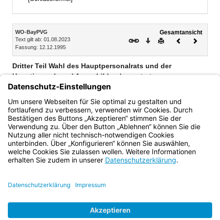
Inhalt
WO-BayPVG
Gesamtansicht
Text gilt ab: 01.08.2023
Download
Drucken
Vorheriges
Nächste
Fassung: 12.12.1995
Dokument
Dokume
Dritter Teil Wahl des Hauptpersonalrats und der
Hauptjugend- und Auszubildendenvertretung
Erster Abschnitt Wahl des Hauptpersonalrats (§§ 46–50)
Zweiter Abschnitt Wahl der Hauptjugend- und
Auszubildendenvertretung (§§ 51–52)
Bayern.de
BayernPortal
Datenschutz
Impressum
Barrierefreiheit
Hilfe