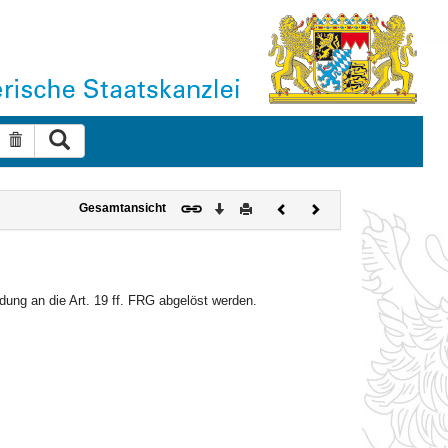
Suche ausführen
Suche zurücksetzen
Download
Drucken
Vorheriges
Nächstes
Gesamtansicht
Dokument
Dokument
dung an die Art. 19 ff. FRG abgelöst werden.