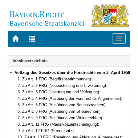
Zur
Zur
Toggle
Startseite
Trefferliste
navigati
von
der
BAYERN.RECHT
letzten
Navigation
Inhaltsverzeichnis
Suche
Vollzug des Gesetzes über die Forstrechte vom 3. April 1958
Bereich reduzieren
1. Zu Art. 1 FRG (Begriffsbestimmungen):
2. Zu Art. 2 FRG (Neubestellung und Erweiterung):
3. Zu Art. 3 FRG (Übertragung und Verlegung):
4. Zu Art. 4 FRG (Ausübung der Forstrechte, Allgemeines):
5. Zu Art. 5 FRG (Ausübung von Bauholzrechten):
6. Zu Art. 8 FRG (Ausübung von Streurechten):
7. Zu Art. 9 FRG (Ausübung von Weiderechten):
8. Zu Art. 11 FRG (Massivbauentschädigung):
9. Zu Art. 12 FRG (Streuersatz):
10. Zu Art. 13 FRG (Regelung und Ablösung, Allgemeines):