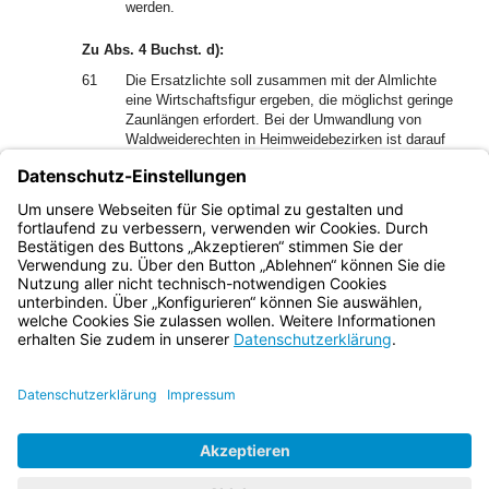
werden.
Zu Abs. 4 Buchst. d):
61
Die Ersatzlichte soll zusammen mit der Almlichte
eine Wirtschaftsfigur ergeben, die möglichst geringe
Zaunlängen erfordert. Bei der Umwandlung von
Waldweiderechten in Heimweidebezirken ist darauf
hinzuwirken, dass möglichst nicht mehrere, durch
Wald getrennte Lichten gebildet werden.
1
[Amtl. Anm.:]
nunmehr: „Art. 10 BayWaldG “
Bayern.de
BayernPortal
Datenschutz
Impressum
Barrierefreiheit
Hilfe