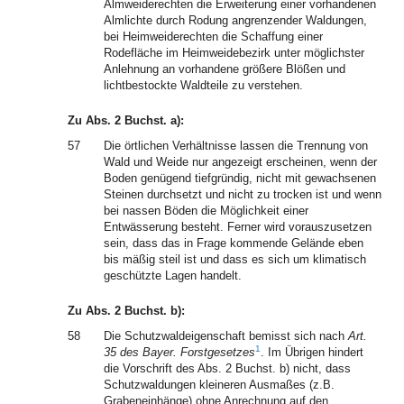
Almweiderechten die Erweiterung einer vorhandenen
Almlichte durch Rodung angrenzender Waldungen,
bei Heimweiderechten die Schaffung einer
Rodefläche im Heimweidebezirk unter möglichster
Anlehnung an vorhandene größere Blößen und
lichtbestockte Waldteile zu verstehen.
Zu Abs. 2 Buchst. a):
57
Die örtlichen Verhältnisse lassen die Trennung von
Wald und Weide nur angezeigt erscheinen, wenn der
Boden genügend tiefgründig, nicht mit gewachsenen
Steinen durchsetzt und nicht zu trocken ist und wenn
bei nassen Böden die Möglichkeit einer
Entwässerung besteht. Ferner wird vorauszusetzen
sein, dass das in Frage kommende Gelände eben
bis mäßig steil ist und dass es sich um klimatisch
geschützte Lagen handelt.
Zu Abs. 2 Buchst. b):
58
Die Schutzwaldeigenschaft bemisst sich nach
Art.
1
35 des Bayer. Forstgesetzes
. Im Übrigen hindert
die Vorschrift des Abs. 2 Buchst. b) nicht, dass
Schutzwaldungen kleineren Ausmaßes (z.B.
Grabeneinhänge) ohne Anrechnung auf den