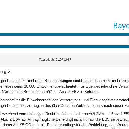
Text gilt ab: 01.07.1987
u § 2
igenbetriebe mit mehreren Betriebszweigen sind bereits dann nicht mehr frei
etriebszweigs 10 000 Einwohner überschreitet. Für Eigenbetriebe ohne Verso
röße nur eine Befreiung gemäß § 2 Abs. 2 EBV in Betracht.
berschreitet die Einwohnerzahl des Versorgungs- und Einzugsgebiets erstma
igenbetrieb erst zu Beginn des übernächsten Wirtschaftsjahrs nach dieser Fe
bweichend vom bisherigen Recht bezieht sich die nach § 2 Abs. 1 Satz 1 EBV 
 Abs. 2 EBV auf Antrag mögliche Befreiung) nicht nur auf die EBV selbst, son
st daher Art. 95 GO u. a. als Rechtsgrundlage für die Werkleitung, den Werkau