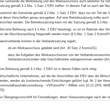
ine Gemeinde die Werkleitung und den Werkausschuss auch weiterhin für no
atzung gemäß § 2 Abs. 1 Satz 2 EBV treffen. In diesem Fall ist auch der Neu
estimmt die Gemeinde gemäß § 2 Abs. 1 Satz 2 EBV, dass nur ein Teil der Vo
ie diese Vorschriften genau anzugeben. Auf eine Betriebssatzung sollte auch 
erzichtet werden. Die Betriebssatzung kann mit der Satzung gemäß § 2 Ab
ird eine Befreiung nach § 2 Abs. 2 EBV beantragt, so ist im Rahmen des Ver
on der Abschlussprüfung freigestellt werden kann (§ 5 Abs. 1 Satz 2 KommPr
weckverbände können in der Verbandssatzung regeln,
ob ein Werkausschuss gebildet wird (Art. 30 Satz 2 KommZG)
dass die Aufgaben des Werkausschusses von der Verbandsversammlung
Verbandsvorsitzenden oder Geschäftsleiter wahrgenommen werden (Ar
ine Befreiung gemäß § 2 Abs. 2 EBV ist in diesen Fällen nicht nötig.
irtschaftliche Unternehmen, auf die die Vorschriften der EBV über die Wirt
erden, werden als kostenrechnende Einrichtungen geführt (vgl. Nr. 2 der Verw
ommunalhaushaltsverordnung – VVKommHV – IMBek vom 10.12.1976, MABl S
70).
ur Übergangsvorschrift für Freistellungen, deren Voraussetzungen nach der n