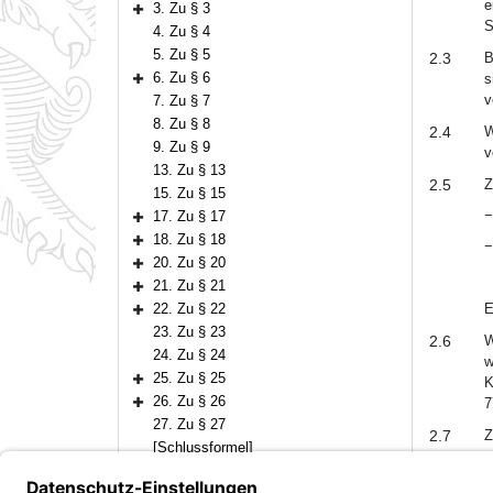
e
3. Zu § 3
Bereich erweitern
S
4. Zu § 4
5. Zu § 5
2.3
B
6. Zu § 6
s
Bereich erweitern
v
7. Zu § 7
8. Zu § 8
2.4
W
9. Zu § 9
v
13. Zu § 13
2.5
Z
15. Zu § 15
−
17. Zu § 17
Bereich erweitern
18. Zu § 18
−
Bereich erweitern
20. Zu § 20
Bereich erweitern
21. Zu § 21
Bereich erweitern
22. Zu § 22
E
Bereich erweitern
23. Zu § 23
2.6
W
24. Zu § 24
w
25. Zu § 25
K
Bereich erweitern
26. Zu § 26
7
Bereich erweitern
27. Zu § 27
2.7
Z
[Schlussformel]
Anlagen