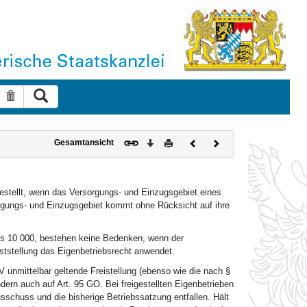
Suche ausführen
Suche zurücksetzen
Download
Drucken
Vorheriges
Nächstes
Gesamtansicht
Dokument
Dokument
gestellt, wenn das Versorgungs- und Einzugsgebiet eines
rgungs- und Einzugsgebiet kommt ohne Rücksicht auf ihre
ls 10 000, bestehen keine Bedenken, wenn der
ststellung das Eigenbetriebsrecht anwendet.
unmittelbar geltende Freistellung (ebenso wie die nach §
dern auch auf Art. 95 GO. Bei freigestellten Eigenbetrieben
sschuss und die bisherige Betriebssatzung entfallen. Hält