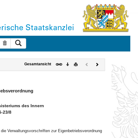
Suche ausführen
Suche zurücksetzen
Download
Drucken
Vorheriges
Nächstes
Gesamtansicht
Dokument
Dokument
(inaktiv)
riebsverordnung
steriums des Innern
6-23/8
die Verwaltungsvorschriften zur Eigenbetriebsverordnung