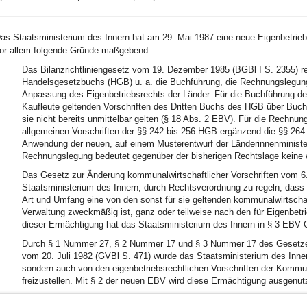
as Staatsministerium des Innern hat am 29. Mai 1987 eine neue Eigenbetrieb
or allem folgende Gründe maßgebend:
Das Bilanzrichtliniengesetz vom 19. Dezember 1985 (BGBl I S. 2355) re
Handelsgesetzbuchs (HGB) u. a. die Buchführung, die Rechnungslegung 
Anpassung des Eigenbetriebsrechts der Länder. Für die Buchführung der
Kaufleute geltenden Vorschriften des Dritten Buchs des HGB über Buch
sie nicht bereits unmittelbar gelten (§ 18 Abs. 2 EBV). Für die Rechnu
allgemeinen Vorschriften der §§ 242 bis 256 HGB ergänzend die §§ 264 
Anwendung der neuen, auf einem Musterentwurf der Länderinnenminister
Rechnungslegung bedeutet gegenüber der bisherigen Rechtslage keine w
Das Gesetz zur Änderung kommunalwirtschaftlicher Vorschriften vom 6
Staatsministerium des Innern, durch Rechtsverordnung zu regeln, dass 
Art und Umfang eine von den sonst für sie geltenden kommunalwirtscha
Verwaltung zweckmäßig ist, ganz oder teilweise nach den für Eigenbetr
dieser Ermächtigung hat das Staatsministerium des Innern in § 3 EBV
Durch § 1 Nummer 27, § 2 Nummer 17 und § 3 Nummer 17 des Gesetzes 
vom 20. Juli 1982 (GVBl S. 471) wurde das Staatsministerium des Inner
sondern auch von den eigenbetriebsrechtlichen Vorschriften der Kommun
freizustellen. Mit § 2 der neuen EBV wird diese Ermächtigung ausgenutz