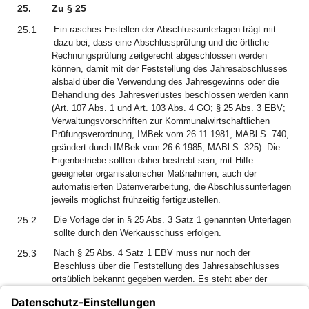
25.
Zu § 25
25.1
Ein rasches Erstellen der Abschlussunterlagen trägt mit
dazu bei, dass eine Abschlussprüfung und die örtliche
Rechnungsprüfung zeitgerecht abgeschlossen werden
können, damit mit der Feststellung des Jahresabschlusses
alsbald über die Verwendung des Jahresgewinns oder die
Behandlung des Jahresverlustes beschlossen werden kann
(Art. 107 Abs. 1 und Art. 103 Abs. 4 GO; § 25 Abs. 3 EBV;
Verwaltungsvorschriften zur Kommunalwirtschaftlichen
Prüfungsverordnung, IMBek vom 26.11.1981, MABl S. 740,
geändert durch IMBek vom 26.6.1985, MABl S. 325). Die
Eigenbetriebe sollten daher bestrebt sein, mit Hilfe
geeigneter organisatorischer Maßnahmen, auch der
automatisierten Datenverarbeitung, die Abschlussunterlagen
jeweils möglichst frühzeitig fertigzustellen.
25.2
Die Vorlage der in § 25 Abs. 3 Satz 1 genannten Unterlagen
sollte durch den Werkausschuss erfolgen.
25.3
Nach § 25 Abs. 4 Satz 1 EBV muss nur noch der
Beschluss über die Feststellung des Jahresabschlusses
ortsüblich bekannt gegeben werden. Es steht aber der
Gemeinde frei, wie nach dem bisherigen Recht auch den
Jahresabschluss selbst bekannt zu geben; die