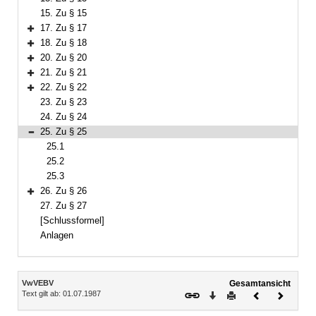
15. Zu § 15
17. Zu § 17
Bereich erweitern
18. Zu § 18
Bereich erweitern
20. Zu § 20
Bereich erweitern
21. Zu § 21
Bereich erweitern
22. Zu § 22
Bereich erweitern
23. Zu § 23
24. Zu § 24
25. Zu § 25
Bereich reduzieren
25.1
25.2
25.3
26. Zu § 26
Bereich erweitern
27. Zu § 27
[Schlussformel]
Anlagen
Inhalt
VwVEBV
Gesamtansicht
Text gilt ab: 01.07.1987
Download
Drucken
Vorheriges
Nächste
Dokument
Dokume