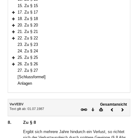
15. Zu § 15
17. Zu § 17
Bereich erweitern
18. Zu § 18
Bereich erweitern
20. Zu § 20
Bereich erweitern
21. Zu § 21
Bereich erweitern
22. Zu § 22
Bereich erweitern
23. Zu § 23
24. Zu § 24
25. Zu § 25
Bereich erweitern
26. Zu § 26
Bereich erweitern
27. Zu § 27
[Schlussformel]
Anlagen
Inhalt
VwVEBV
Gesamtansicht
Text gilt ab: 01.07.1987
Download
Drucken
Vorheriges
Nächste
Dokument
Dokume
8.
Zu § 8
Ergibt sich mehrere Jahre hindurch ein Verlust, so richtet
sich der Verlustausgleich durch spätere Gewinne (§ 8 Abs.