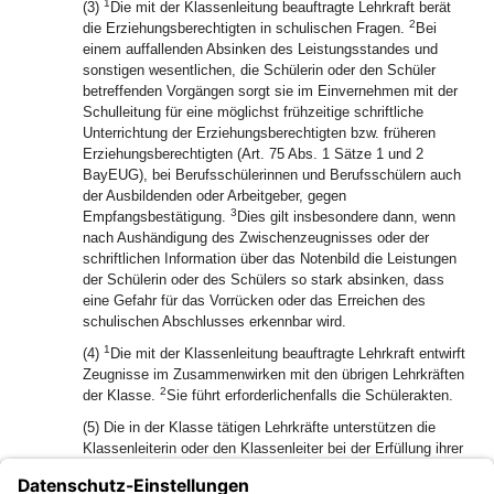
1
(3)
Die mit der Klassenleitung beauftragte Lehrkraft berät
2
die Erziehungsberechtigten in schulischen Fragen.
Bei
einem auffallenden Absinken des Leistungsstandes und
sonstigen wesentlichen, die Schülerin oder den Schüler
betreffenden Vorgängen sorgt sie im Einvernehmen mit der
Schulleitung für eine möglichst frühzeitige schriftliche
Unterrichtung der Erziehungsberechtigten bzw. früheren
Erziehungsberechtigten (Art. 75 Abs. 1 Sätze 1 und 2
BayEUG), bei Berufsschülerinnen und Berufsschülern auch
der Ausbildenden oder Arbeitgeber, gegen
3
Empfangsbestätigung.
Dies gilt insbesondere dann, wenn
nach Aushändigung des Zwischenzeugnisses oder der
schriftlichen Information über das Notenbild die Leistungen
der Schülerin oder des Schülers so stark absinken, dass
eine Gefahr für das Vorrücken oder das Erreichen des
schulischen Abschlusses erkennbar wird.
1
(4)
Die mit der Klassenleitung beauftragte Lehrkraft entwirft
Zeugnisse im Zusammenwirken mit den übrigen Lehrkräften
2
der Klasse.
Sie führt erforderlichenfalls die Schülerakten.
(5) Die in der Klasse tätigen Lehrkräfte unterstützen die
Klassenleiterin oder den Klassenleiter bei der Erfüllung ihrer
bzw. seiner Aufgaben.