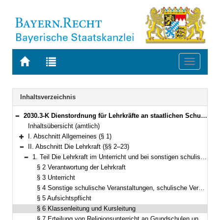
Zur
Zur
Toggle
Startseite
Trefferliste
navigati
von
der
BAYERN.RECHT
letzten
Navigation
Inhaltsverzeichnis
Suche
2030.3-K Dienstordnung für Lehrkräfte an staatlichen Schulen in Bayern (Lehrerdienstordnung – LDO) Bekanntmachung des Bayerischen Staatsministeriums für Bildung und Kultus, Wissenschaft und Kunst vom 5. Juli 2014, Az. II.5-5 P 4011.1-6b.52 562 (KWMBl. S. 112) (§§ 1–41)
Bereich reduzieren
Inhaltsübersicht (amtlich)
I. Abschnitt Allgemeines (§ 1)
Bereich erweitern
II. Abschnitt Die Lehrkraft (§§ 2–23)
Bereich reduzieren
1. Teil Die Lehrkraft im Unterricht und bei sonstigen schulischen Veranstaltungen (§§ 2–8)
Bereich reduzieren
§ 2 Verantwortung der Lehrkraft
§ 3 Unterricht
§ 4 Sonstige schulische Veranstaltungen, schulische Veranstaltungen außerhalb der Schulanlage
§ 5 Aufsichtspflicht
§ 6 Klassenleitung und Kursleitung
§ 7 Erteilung von Religionsunterricht an Grundschulen und Mittelschulen sowie Förderzentren