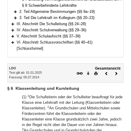
§ 8 Schwerbehinderte Lehrkräfte
2. Teil Allgemeine Bestimmungen (§§ 9a–19)
Bereich erweitern
3. Teil Die Lehrkraft im Kollegium (§§ 20–23)
Bereich erweitern
III. Abschnitt Die Schulleitung (§§ 24–28)
Bereich erweitern
IV. Abschnitt Schulverwaltung (§§ 29–36)
Bereich erweitern
V. Abschnitt Schulaufsicht (§§ 37–39)
Bereich erweitern
VI. Abschnitt Schlussvorschriften (§§ 40–41)
Bereich erweitern
[Schlussformel]
Inhalt
LDO
Gesamtansicht
Text gilt ab: 01.01.2025
Download
Drucken
Vorheriges
Nächste
Fassung: 05.07.2014
Dokument
Dokume
§ 6
Klassenleitung und Kursleitung
1
(1)
Die Schulleiterin oder der Schulleiter beauftragt für jede
Klasse eine Lehrkraft mit der Leitung (Klassenleiterin oder
2
Klassenleiter).
An Grundschulen und Mittelschulen sowie
Förderzentren führt die Klassenleiterin oder der
Klassenleiter eine Klasse grundsätzlich zwei Jahre, jedoch
in der Regel nicht über die Dauer von vier Jahren hinaus.
3
An Grundschulen und in Grundschulstufen der