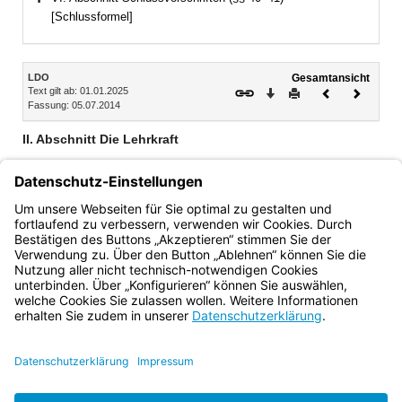
Bereich erweitern
[Schlussformel]
Inhalt
LDO
Gesamtansicht
Text gilt ab: 01.01.2025
Download
Drucken
Vorheriges
Nächste
Fassung: 05.07.2014
Dokument
Dokume
II. Abschnitt Die Lehrkraft
1. Teil Die Lehrkraft im Unterricht und bei sonstigen schulischen
Veranstaltungen (§§ 2–8)
2. Teil Allgemeine Bestimmungen (§§ 9a–19)
3. Teil Die Lehrkraft im Kollegium (§§ 20–23)
Bayern.de
BayernPortal
Datenschutz
Impressum
Barrierefreiheit