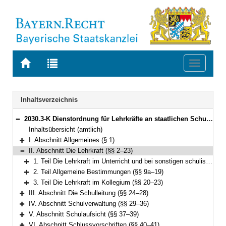
Zur
Zur
Toggle
Startseite
Trefferliste
navigati
von
der
BAYERN.RECHT
letzten
Navigation
Inhaltsverzeichnis
Suche
2030.3-K Dienstordnung für Lehrkräfte an staatlichen Schulen in Bayern (Lehrerdienstordnung – LDO) Bekanntmachung des Bayerischen Staatsministeriums für Bildung und Kultus, Wissenschaft und Kunst vom 5. Juli 2014, Az. II.5-5 P 4011.1-6b.52 562 (KWMBl. S. 112) (§§ 1–41)
Bereich reduzieren
Inhaltsübersicht (amtlich)
I. Abschnitt Allgemeines (§ 1)
Bereich erweitern
II. Abschnitt Die Lehrkraft (§§ 2–23)
Bereich reduzieren
1. Teil Die Lehrkraft im Unterricht und bei sonstigen schulischen Veranstaltungen (§§ 2–8)
Bereich erweitern
2. Teil Allgemeine Bestimmungen (§§ 9a–19)
Bereich erweitern
3. Teil Die Lehrkraft im Kollegium (§§ 20–23)
Bereich erweitern
III. Abschnitt Die Schulleitung (§§ 24–28)
Bereich erweitern
IV. Abschnitt Schulverwaltung (§§ 29–36)
Bereich erweitern
V. Abschnitt Schulaufsicht (§§ 37–39)
Bereich erweitern
VI. Abschnitt Schlussvorschriften (§§ 40–41)