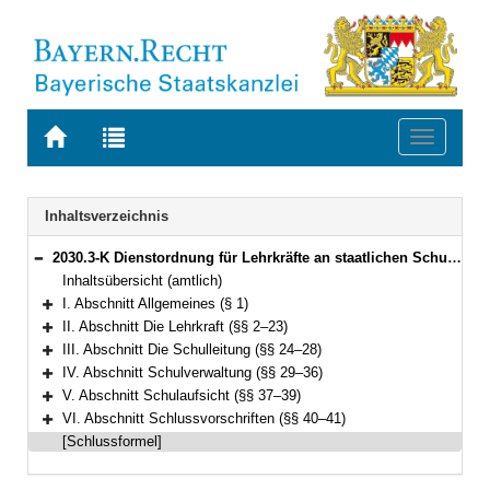
Zur
Zur
Toggle
Startseite
Trefferliste
navigati
von
der
BAYERN.RECHT
letzten
Navigation
Inhaltsverzeichnis
Suche
2030.3-K Dienstordnung für Lehrkräfte an staatlichen Schulen in Bayern (Lehrerdienstordnung – LDO) Bekanntmachung des Bayerischen Staatsministeriums für Bildung und Kultus, Wissenschaft und Kunst vom 5. Juli 2014, Az. II.5-5 P 4011.1-6b.52 562 (KWMBl. S. 112) (§§ 1–41)
Bereich reduzieren
Inhaltsübersicht (amtlich)
I. Abschnitt Allgemeines (§ 1)
Bereich erweitern
II. Abschnitt Die Lehrkraft (§§ 2–23)
Bereich erweitern
III. Abschnitt Die Schulleitung (§§ 24–28)
Bereich erweitern
IV. Abschnitt Schulverwaltung (§§ 29–36)
Bereich erweitern
V. Abschnitt Schulaufsicht (§§ 37–39)
Bereich erweitern
VI. Abschnitt Schlussvorschriften (§§ 40–41)
Bereich erweitern
[Schlussformel]