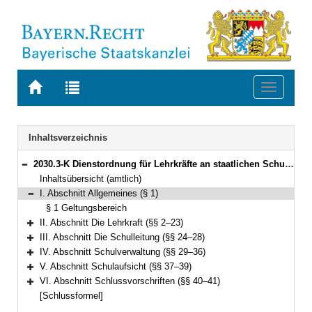
Zur
Zur
Toggle
Startseite
Trefferliste
navigati
von
der
BAYERN.RECHT
letzten
Navigation
Inhaltsverzeichnis
Suche
2030.3-K Dienstordnung für Lehrkräfte an staatlichen Schulen in Bayern (Lehrerdienstordnung – LDO) Bekanntmachung des Bayerischen Staatsministeriums für Bildung und Kultus, Wissenschaft und Kunst vom 5. Juli 2014, Az. II.5-5 P 4011.1-6b.52 562 (KWMBl. S. 112) (§§ 1–41)
Bereich reduzieren
Inhaltsübersicht (amtlich)
I. Abschnitt Allgemeines (§ 1)
Bereich reduzieren
§ 1 Geltungsbereich
II. Abschnitt Die Lehrkraft (§§ 2–23)
Bereich erweitern
III. Abschnitt Die Schulleitung (§§ 24–28)
Bereich erweitern
IV. Abschnitt Schulverwaltung (§§ 29–36)
Bereich erweitern
V. Abschnitt Schulaufsicht (§§ 37–39)
Bereich erweitern
VI. Abschnitt Schlussvorschriften (§§ 40–41)
Bereich erweitern
[Schlussformel]