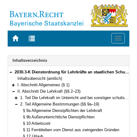
Zur
Zur
Toggle
Startseite
Trefferliste
navigati
von
der
BAYERN.RECHT
letzten
Navigation
Inhaltsverzeichnis
Suche
2030.3-K Dienstordnung für Lehrkräfte an staatlichen Schulen in Bayern (Lehrerdienstordnung – LDO) Bekanntmachung des Bayerischen Staatsministeriums für Bildung und Kultus, Wissenschaft und Kunst vom 5. Juli 2014, Az. II.5-5 P 4011.1-6b.52 562 (KWMBl. S. 112) (§§ 1–41)
Bereich reduzieren
Inhaltsübersicht (amtlich)
I. Abschnitt Allgemeines (§ 1)
Bereich erweitern
II. Abschnitt Die Lehrkraft (§§ 2–23)
Bereich reduzieren
1. Teil Die Lehrkraft im Unterricht und bei sonstigen schulischen Veranstaltungen (§§ 2–8)
Bereich erweitern
2. Teil Allgemeine Bestimmungen (§§ 9a–19)
Bereich reduzieren
§ 9a Allgemeine Dienstpflichten der Lehrkraft
§ 9b Außerunterrichtliche Dienstpflichten
§ 10 Arbeitszeit
§ 11 Fernbleiben vom Dienst aus zwingenden Gründen
§ 12 Urlaub