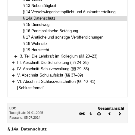
§ 13 Nebentätigkeit
§ 14 Verschwiegenheitspflicht und Auskunftserteilung
§ 14a Datenschutz
§ 15 Dienstweg
§ 16 Parteipolitische Betätigung
§ 17 Amtliche und sonstige Veröffentlichungen
§ 18 Wohnsitz
§ 19 Hausrecht
3. Teil Die Lehrkraft im Kollegium (§§ 20–23)
Bereich erweitern
III. Abschnitt Die Schulleitung (§§ 24–28)
Bereich erweitern
IV. Abschnitt Schulverwaltung (§§ 29–36)
Bereich erweitern
V. Abschnitt Schulaufsicht (§§ 37–39)
Bereich erweitern
VI. Abschnitt Schlussvorschriften (§§ 40–41)
Bereich erweitern
[Schlussformel]
Inhalt
LDO
Gesamtansicht
Text gilt ab: 01.01.2025
Download
Drucken
Vorheriges
Nächste
Fassung: 05.07.2014
Dokument
Dokume
§ 14a
Datenschutz