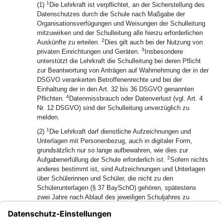
1
(1)
Die Lehrkraft ist verpflichtet, an der Sicherstellung des
Datenschutzes durch die Schule nach Maßgabe der
Organisationsverfügungen und Weisungen der Schulleitung
mitzuwirken und der Schulleitung alle hierzu erforderlichen
2
Auskünfte zu erteilen.
Dies gilt auch bei der Nutzung von
3
privaten Einrichtungen und Geräten.
Insbesondere
unterstützt die Lehrkraft die Schulleitung bei deren Pflicht
zur Beantwortung von Anträgen auf Wahrnehmung der in der
DSGVO verankerten Betroffenenrechte und bei der
Einhaltung der in den Art. 32 bis 36 DSGVO genannten
4
Pflichten.
Datenmissbrauch oder Datenverlust (vgl. Art. 4
Nr. 12 DSGVO) sind der Schulleitung unverzüglich zu
melden.
1
(2)
Die Lehrkraft darf dienstliche Aufzeichnungen und
Unterlagen mit Personenbezug, auch in digitaler Form,
grundsätzlich nur so lange aufbewahren, wie dies zur
2
Aufgabenerfüllung der Schule erforderlich ist.
Sofern nichts
anderes bestimmt ist, sind Aufzeichnungen und Unterlagen
über Schülerinnen und Schüler, die nicht zu den
Schülerunterlagen (§ 37 BaySchO) gehören, spätestens
zwei Jahre nach Ablauf des jeweiligen Schuljahres zu
löschen.
(3) Die Bekanntmachungen des Staatsministeriums zum